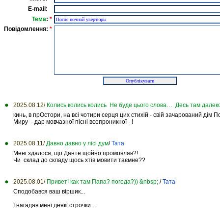
E-mail:
Тема
:
*
Повідомлення:
*
2025.08.12/
Колись колись колись Не буде цього слова… Десь там далеко
кинь, в прОстори, на всі чотири серця цих стихій - свій зачарований дім 
Миру - дар мовчазної пісні всепроникної - !
2025.08.11/
Давно давно у лісі дум
/
Тата
Мені здалося, що Данте щойно промовляв?!
Чи склад до складу щось хтів мовити таємне??
2025.08.01/
Привет! как там Папа? погода?)) &nbsp;
/
Тата
Сподобався ваш віршик...
І нагадав мені деякі строчки ...