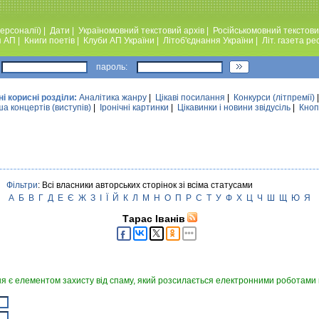
ерсоналії)
|
Дати
|
Україномовний текстовий архiв
|
Російськомовний текстови
я АП
|
Книги поетiв
|
Клуби АП України
|
Лiтоб'єднання України
|
Лiт. газета ре
пароль:
ні корисні розділи:
Аналiтика жанру
|
Цікаві посилання
|
Конкурси (лiтпремiї)
а концертів (виступів)
|
Iронiчнi картинки
|
Цікавинки і новини звідусіль
|
Кноп
Фільтри
: Всі власники авторських сторінок зі всіма статусами
А
Б
В
Г
Д
Е
Є
Ж
З
І
Ї
Й
К
Л
М
Н
О
П
Р
С
Т
У
Ф
Х
Ц
Ч
Ш
Щ
Ю
Я
Тарас Іванів
я є елементом захисту від спаму, який розсилається електронними роботами в