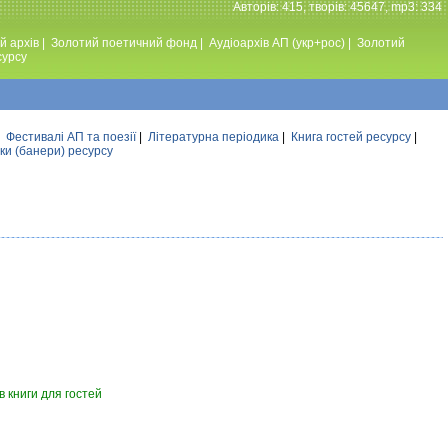
Авторiв: 415, творiв: 45647, mp3: 334
й архів
|
Золотий поетичний фонд
|
Аудiоархiв АП (укр+рос)
|
Золотий
сурсу
|
Фестивалi АП та поезiї
|
Літературна періодика
|
Книга гостей ресурсу
|
ки (банери) ресурсу
 книги для гостей