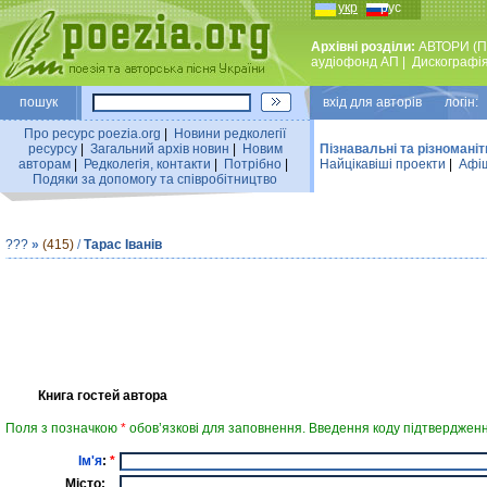
укр
рус
Архівні розділи:
АВТОРИ (П
аудiофонд АП
|
Дискографi
пошук
вхiд для авторiв логін:
Про ресурс poezia.org
|
Новини редколегiї
ресурсу
|
Загальний архiв новин
|
Новим
Пізнавальні та різноманіт
авторам
|
Редколегiя, контакти
|
Потрiбно
|
Найцiкавiшi проекти
|
Афіш
Подяки за допомогу та співробітництво
???
»
(415)
/
Тарас Іванів
Книга гостей автора
Поля з позначкою
*
обов’язкові для заповнення. Введення коду підтвердженн
Ім'я
:
*
Місто: