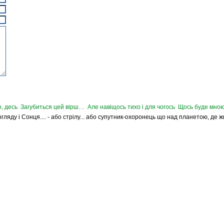
, десь Загубиться цей вірш… Але навіщось тихо і для чогось Щось буде мною
Погляду і Сонця.... - або стрілу... або супутник-охоронець що над планетою, де