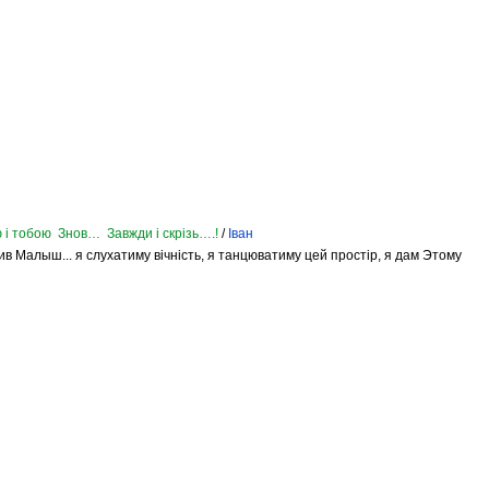
 і тобою Знов… Завжди і скрізь….!
/
Іван
 жив Малыш... я слухатиму вічність, я танцюватиму цей простір, я дам Этому