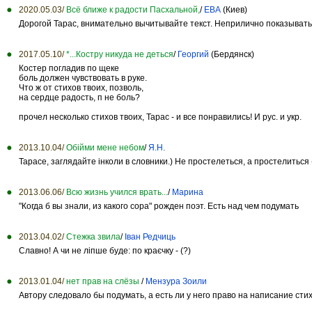
2020.05.03/
Всё ближе к радости Пасхальной,
/
ЕВА
(Киев)
Дорогой Тарас, внимательно вычитывайте текст. Неприлично показывать
2017.05.10/
*...Костру никуда не деться
/
Георгий
(Бердянск)
Костер погладив по щеке
боль должен чувствовать в руке.
Что ж от стихов твоих, позволь,
на сердце радость, п не боль?
прочел несколько стихов твоих, Тарас - и все понравились! И рус. и укр.
2013.10.04/
Обійми мене небом
/
Я.Н.
Тарасе, заглядайте інколи в словники.) Не простелеться, а простелиться -
2013.06.06/
Всю жизнь учился врать...
/
Марина
"Когда б вы знали, из какого сора" рожден поэт. Есть над чем подумать
2013.04.02/
Стежка звила
/
Іван Редчиць
Славно! А чи не ліпше буде: по краєчку - (?)
2013.01.04/
нет прав на слёзы
/
Мензура Зоили
Автору следовало бы подумать, а есть ли у него право на написание стих