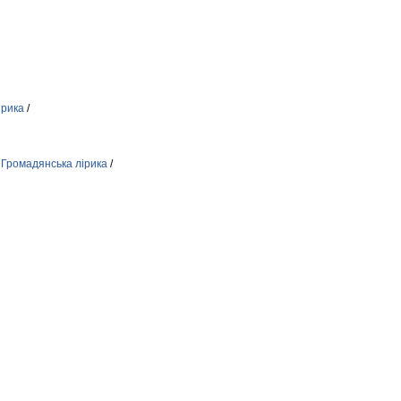
ірика
/
/
Громадянська лірика
/