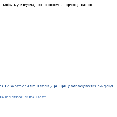
нської культури (музика, пісенно-поетична творчість). Головне
.)
/
Всі за датою публікації творів (у+р)
/
Вірші у золотому поетичному фонді
ки на ті символи, які Вас цікавлять.