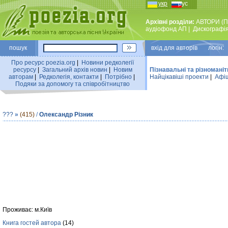
укр
рус
Архівні розділи:
АВТОРИ (П
аудiофонд АП
|
Дискографi
пошук
вхiд для авторiв логін:
Про ресурс poezia.org
|
Новини редколегiї
ресурсу
|
Загальний архiв новин
|
Новим
Пізнавальні та різноманіт
авторам
|
Редколегiя, контакти
|
Потрiбно
|
Найцiкавiшi проекти
|
Афіш
Подяки за допомогу та співробітництво
???
»
(415)
/
Олександр Різник
Проживає: м.Київ
Книга гостей автора
(14)