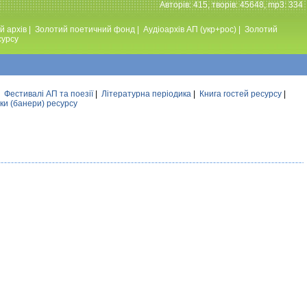
Авторiв: 415, творiв: 45648, mp3: 334
й архів
|
Золотий поетичний фонд
|
Аудiоархiв АП (укр+рос)
|
Золотий
сурсу
|
Фестивалi АП та поезiї
|
Літературна періодика
|
Книга гостей ресурсу
|
ки (банери) ресурсу