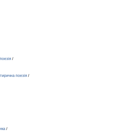
поезія
/
тирична поезія
/
ика
/