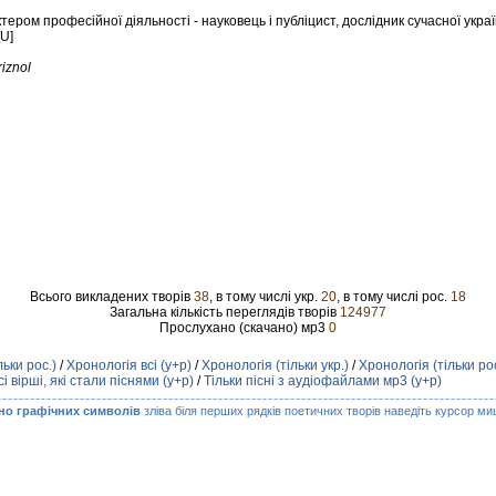
ером професійної діяльності - науковець і публіцист, дослідник сучасної украї
[U]
iznol
Всього викладених творів
38
, в тому числі укр.
20
, в тому числі рос.
18
Загальна кількість переглядів творів
124977
Прослухано (скачано) мр3
0
льки рос.)
/
Хронологія всі (у+р)
/
Хронологія (тільки укр.)
/
Хронологія (тільки рос
сі вірші, які стали піснями (у+р)
/
Тільки пісні з аудіофайлами мр3 (у+р)
но графічних символів
зліва біля перших рядків поетичних творів наведіть курсор миш