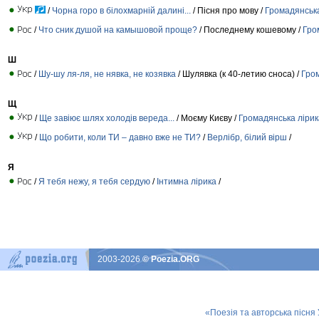
/
Чорна горо в білохмарній далині...
/ Пісня про мову /
Громадянська
/
Что сник душой на камышовой проще?
/ Последнему кошевому /
Гро
Ш
/
Шу-шу ля-ля, не нявка, не козявка
/ Шулявка (к 40-летию сноса) /
Гро
Щ
/
Ще завіює шлях холодів вереда...
/ Моєму Києву /
Громадянська лірик
/
Що робити, коли ТИ – давно вже не ТИ?
/
Верлібр, білий вірш
/
Я
/
Я тебя нежу, я тебя сердую
/
Інтимна лірика
/
2003-2026
© Poezia.ORG
«Поезія та авторська пісня