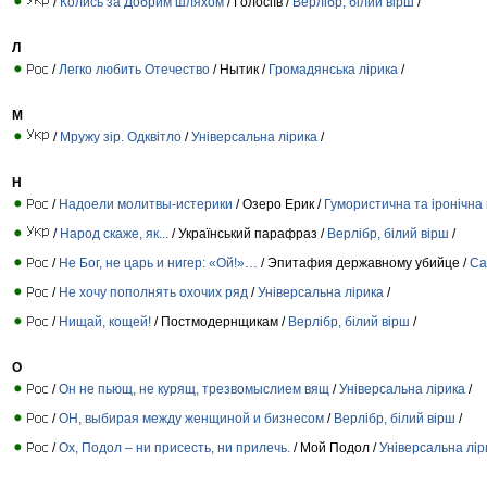
/
Колись за Добрим шляхом
/ Голосіїв /
Верлібр, білий вірш
/
Л
/
Легко любить Отечество
/ Нытик /
Громадянська лірика
/
М
/
Мружу зір. Одквітло
/
Універсальна лірика
/
Н
/
Надоели молитвы-истерики
/ Озеро Ерик /
Гумористична та іронічна 
/
Народ скаже, як...
/ Український парафраз /
Верлібр, білий вірш
/
/
Не Бог, не царь и нигер: «Ой!»…
/ Эпитафия державному убийце /
Са
/
Не хочу пополнять охочих ряд
/
Універсальна лірика
/
/
Нищай, кощей!
/ Постмодернщикам /
Верлібр, білий вірш
/
О
/
Он не пьющ, не курящ, трезвомыслием вящ
/
Універсальна лірика
/
/
ОН, выбирая между женщиной и бизнесом
/
Верлібр, білий вірш
/
/
Ох, Подол – ни присесть, ни прилечь.
/ Мой Подол /
Універсальна лір