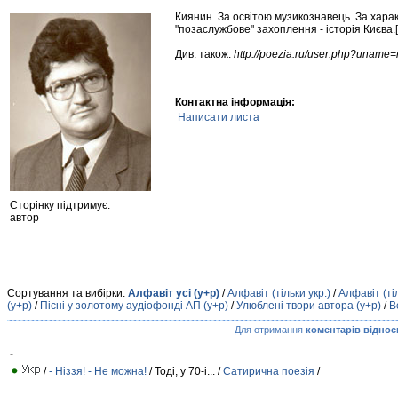
Киянин. За освітою музикознавець. За характ
"позаслужбове" захоплення - історія Києва.
Див. також:
http://poezia.ru/user.php?uname=r
Контактна інформація:
Написати листа
Сторінку підтримує:
автор
Сортування та вибірки:
Алфавіт усі (у+р)
/
Алфавіт (тільки укр.)
/
Алфавіт (ті
(у+р)
/
Пісні у золотому аудіофонді АП (у+р)
/
Улюблені твори автора (у+р)
/
В
Для отримання
коментарів віднос
-
/
- Ніззя! - Не можна!
/ Тоді, у 70-і... /
Сатирична поезія
/