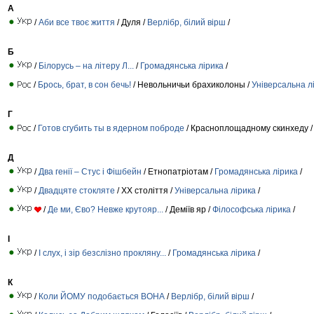
А
/
Аби все твоє життя
/ Дуля /
Верлібр, білий вірш
/
Б
/
Білорусь – на літеру Л...
/
Громадянська лірика
/
/
Брось, брат, в сон бечь!
/ Невольничьи брахиколоны /
Універсальна л
Г
/
Готов сгубить ты в ядерном поброде
/ Красноплощадному скинхеду 
Д
/
Два генії – Стус і Фішбейн
/ Етнопатріотам /
Громадянська лірика
/
/
Двадцяте стокляте
/ ХХ століття /
Універсальна лірика
/
/
Де ми, Єво? Невже крутояр...
/ Деміїв яр /
Філософська лірика
/
І
/
І слух, і зір безслізно прокляну...
/
Громадянська лірика
/
К
/
Коли ЙОМУ подобається ВОНА
/
Верлібр, білий вірш
/