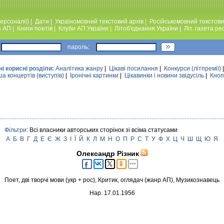
ерсоналії)
|
Дати
|
Україномовний текстовий архiв
|
Російськомовний текстови
я АП
|
Книги поетiв
|
Клуби АП України
|
Лiтоб'єднання України
|
Лiт. газета ре
пароль:
ні корисні розділи:
Аналiтика жанру
|
Цікаві посилання
|
Конкурси (лiтпремiї)
а концертів (виступів)
|
Iронiчнi картинки
|
Цікавинки і новини звідусіль
|
Кноп
Фільтри
: Всі власники авторських сторінок зі всіма статусами
А
Б
В
Г
Д
Е
Є
Ж
З
І
Ї
Й
К
Л
М
Н
О
П
Р
С
Т
У
Ф
Х
Ц
Ч
Ш
Щ
Ю
Я
Олександр Різник
Поет, дві творчі мови (укр + рос), Критик, оглядач (жанр АП), Музикознавець
Нар. 17.01.1956