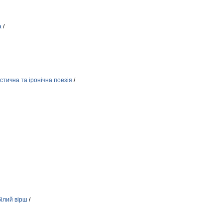
а
/
стична та іронічна поезія
/
білий вірш
/