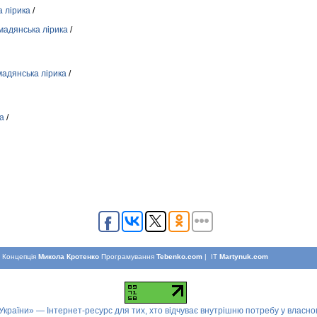
 лірика
/
мадянська лірика
/
мадянська лірика
/
а
/
Концепцiя
Микола Кротенко
Програмування
Tebenko.com
| IT
Martynuk.com
 України» — Інтернет-ресурс для тих, хто відчуває внутрішню потребу у власн