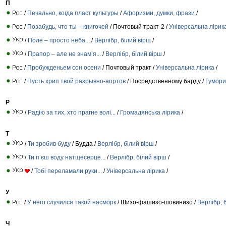
П
/
Печально, когда пласт культуры
/
Афоризми, думки, фрази
/
/
Позабудь, что ты – книгочей
/ Почтовый тракт-2 /
Універсальна лірик
/
Поле – просто неба...
/
Верлібр, білий вірш
/
/
Прапор – але не знам’я...
/
Верлібр, білий вірш
/
/
Пробужденьем сон осени
/ Почтовый тракт /
Універсальна лірика
/
/
Пусть хрип твой разрывно-аортов
/ Посредственному барду /
Гумори
Р
/
Радію за тих, хто прагне волі...
/
Громадянська лірика
/
Т
/
Ти зробив буду
/ Будда /
Верлібр, білий вірш
/
/
Ти п’єш воду натщесерце...
/
Верлібр, білий вірш
/
/
Тобі переламали руки...
/
Універсальна лірика
/
У
/
У него случился такой насморк
/ Шизо-фашизо-шовинизо /
Верлібр, 
Ч