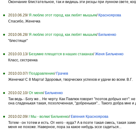
Окончание блистательное, так и видишь эти резцы при лунном свете, ког
2010.06.29/
Я люблю этот город, как любят мышьяк
/
Красноярова
Спасибо, Женечка
2010.06.28/
Я люблю этот город, как любят мышьяк
/
Бильченко
"блестяще"
2010.03.13/
Безумие плещется в наших стаканах
/
Женя Бильченко
Класс, сестренка
2010.03.07/
Поздравление
/
Грачев
Женечка! С 8 Марта! Здоровья, творческих успехов и удачи во всем. В.Г.
2010.02.10/
От меня
/
Бильченко
Так ведь - Богу же... Не черту. Как Павлюк говорит "поэтов добрых нет"
она сладенькая такая, позолоченная, "добренькая"... Такого добра мне и
2010.02.09/
/ Мы - волки/ Бильченко
/
Евгения Красноярова
Тотем - он тотем и есть. От него - куда? А в поэте такая смесь, такая за
меня не похоже. Наверное, пора за какое нибудь эссе садиться...