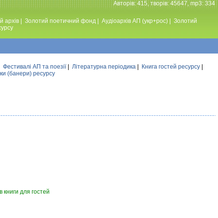
Авторiв: 415, творiв: 45647, mp3: 334
й архів
|
Золотий поетичний фонд
|
Аудiоархiв АП (укр+рос)
|
Золотий
сурсу
|
Фестивалi АП та поезiї
|
Літературна періодика
|
Книга гостей ресурсу
|
ки (банери) ресурсу
 книги для гостей