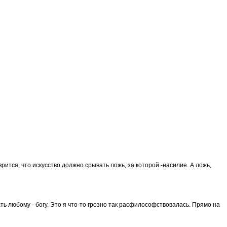
врится, что искусство должно срывать ложь, за которой -насилие. А ложь,
грать любому - богу. Это я что-то грозно так расфилософствовалась. Прямо на