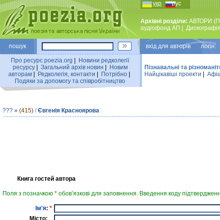
укр
рус
Архівні розділи:
АВТОРИ (П
аудiофонд АП
|
Дискографi
пошук
вхiд для авторiв логін:
Про ресурс poezia.org
|
Новини редколегiї
ресурсу
|
Загальний архiв новин
|
Новим
Пізнавальні та різноманіт
авторам
|
Редколегiя, контакти
|
Потрiбно
|
Найцiкавiшi проекти
|
Афіш
Подяки за допомогу та співробітництво
???
»
(415)
/
Євгенія Красноярова
Книга гостей автора
Поля з позначкою
*
обов’язкові для заповнення. Введення коду підтвердженн
Ім'я
:
*
Місто: