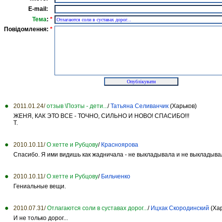
E-mail:
Тема
:
*
Повідомлення:
*
2011.01.24/
отзыв \Поэты - дети...
/
Татьяна Селиванчик
(Харьков)
ЖЕНЯ, КАК ЭТО ВCЕ - ТОЧНО, СИЛЬНО И НОВО! СПАСИБО!!!
Т.
2010.10.11/
О хетте и Рубцову
/
Красноярова
Спасибо. Я ими видишь как жадничала - не выкладывала и не выкладывал
2010.10.11/
О хетте и Рубцову
/
Бильченко
Гениальные вещи.
2010.07.31/
Отлагаются соли в суставах дорог...
/
Ицхак Скородинский
(Хар
И не только дорог...