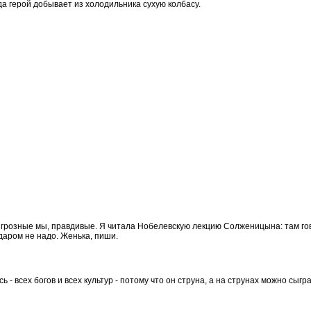
да герой добывает из холодильника сухую колбасу.
: не грозные мы, правдивые. Я читала Нобелевскую лекцию Солженицына: там го
 даром не надо. Женька, пиши.
месь - всех богов и всех культур - потому что он струна, а на струнах можно сы