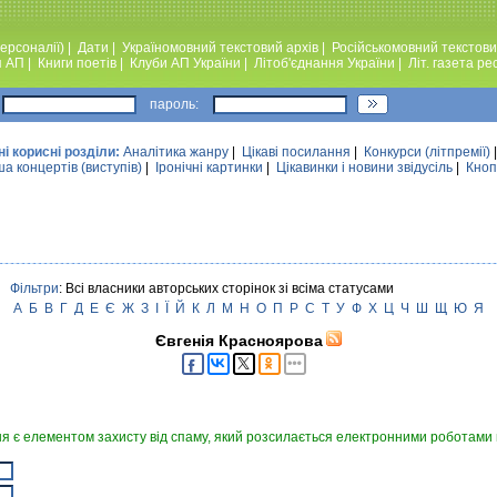
ерсоналії)
|
Дати
|
Україномовний текстовий архiв
|
Російськомовний текстови
я АП
|
Книги поетiв
|
Клуби АП України
|
Лiтоб'єднання України
|
Лiт. газета ре
пароль:
ні корисні розділи:
Аналiтика жанру
|
Цікаві посилання
|
Конкурси (лiтпремiї)
а концертів (виступів)
|
Iронiчнi картинки
|
Цікавинки і новини звідусіль
|
Кноп
Фільтри
: Всі власники авторських сторінок зі всіма статусами
А
Б
В
Г
Д
Е
Є
Ж
З
І
Ї
Й
К
Л
М
Н
О
П
Р
С
Т
У
Ф
Х
Ц
Ч
Ш
Щ
Ю
Я
Євгенія Красноярова
я є елементом захисту від спаму, який розсилається електронними роботами в