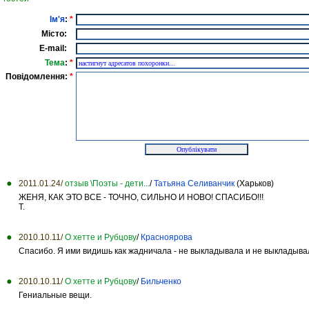
Ім'я
:
*
Місто:
E-mail:
Тема
:
*
Повідомлення:
*
2011.01.24/
отзыв \Поэты - дети...
/
Татьяна Селиванчик
(Харьков)
ЖЕНЯ, КАК ЭТО ВCЕ - ТОЧНО, СИЛЬНО И НОВО! СПАСИБО!!!
Т.
2010.10.11/
О хетте и Рубцову
/
Красноярова
Спасибо. Я ими видишь как жадничала - не выкладывала и не выкладывал
2010.10.11/
О хетте и Рубцову
/
Бильченко
Гениальные вещи.