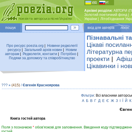
укр
рус
Архівні розділи:
АВТОРИ (П
Золотий поетичний фонд
|
України
|
Лiтоб'єднання Укр
пошук
вхiд для авторiв логін:
Пізнавальні та
Цікаві посилан
Про ресурс poezia.org
|
Новини редколегiї
ресурсу
|
Загальний архiв новин
|
Новим
Літературна пе
авторам
|
Редколегiя, контакти
|
Потрiбно
|
проекти
|
Афіша
Подяки за допомогу та співробітництво
Цікавинки і нов
???
»
(415)
/
Євгенія Красноярова
Фільтри
: Всі власники авторсь
А
Б
В
Г
Д
Е
Є
Ж
З
І
Ї
Й
К
Євген
Книга гостей автора
Поля з позначкою
*
обов’язкові для заповнення. Введення коду підтвердженн
гостей