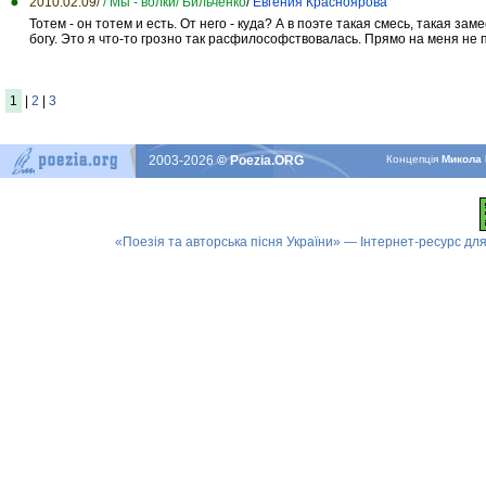
2010.02.09/
/ Мы - волки/ Бильченко
/
Евгения Красноярова
Тотем - он тотем и есть. От него - куда? А в поэте такая смесь, такая зам
богу. Это я что-то грозно так расфилософствовалась. Прямо на меня не п
1
|
2
|
3
2003-2026
© Poezia.ORG
Концепцiя
Микола 
«Поезія та авторська пісня України» — Інтернет-ресурс для