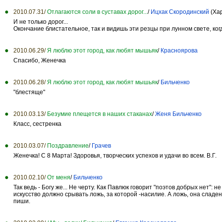
2010.07.31/
Отлагаются соли в суставах дорог...
/
Ицхак Скородинский
(Хар
И не только дорог...
Окончание блистательное, так и видишь эти резцы при лунном свете, ког
2010.06.29/
Я люблю этот город, как любят мышьяк
/
Красноярова
Спасибо, Женечка
2010.06.28/
Я люблю этот город, как любят мышьяк
/
Бильченко
"блестяще"
2010.03.13/
Безумие плещется в наших стаканах
/
Женя Бильченко
Класс, сестренка
2010.03.07/
Поздравление
/
Грачев
Женечка! С 8 Марта! Здоровья, творческих успехов и удачи во всем. В.Г.
2010.02.10/
От меня
/
Бильченко
Так ведь - Богу же... Не черту. Как Павлюк говорит "поэтов добрых нет"
искусство должно срывать ложь, за которой -насилие. А ложь, она сладен
пиши.