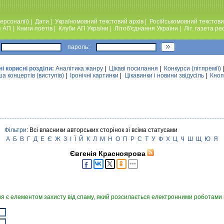
ерсоналії)
|
Дати
|
Україномовний текстовий архiв
|
Російськомовний текстови
я АП
|
Книги поетiв
|
Клуби АП України
|
Лiтоб'єднання України
|
Лiт. газета ре
пароль:
ні корисні розділи:
Аналiтика жанру
|
Цікаві посилання
|
Конкурси (лiтпремiї)
а концертів (виступів)
|
Iронiчнi картинки
|
Цікавинки і новини звідусіль
|
Кноп
Фільтри
: Всі власники авторських сторінок зі всіма статусами
А
Б
В
Г
Д
Е
Є
Ж
З
І
Ї
Й
К
Л
М
Н
О
П
Р
С
Т
У
Ф
Х
Ц
Ч
Ш
Щ
Ю
Я
Євгенія Красноярова
я є елементом захисту від спаму, який розсилається електронними роботами в