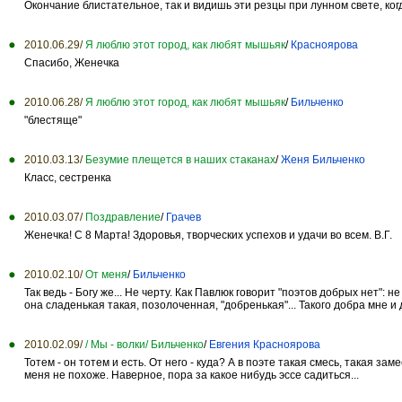
Окончание блистательное, так и видишь эти резцы при лунном свете, ког
2010.06.29/
Я люблю этот город, как любят мышьяк
/
Красноярова
Спасибо, Женечка
2010.06.28/
Я люблю этот город, как любят мышьяк
/
Бильченко
"блестяще"
2010.03.13/
Безумие плещется в наших стаканах
/
Женя Бильченко
Класс, сестренка
2010.03.07/
Поздравление
/
Грачев
Женечка! С 8 Марта! Здоровья, творческих успехов и удачи во всем. В.Г.
2010.02.10/
От меня
/
Бильченко
Так ведь - Богу же... Не черту. Как Павлюк говорит "поэтов добрых нет"
она сладенькая такая, позолоченная, "добренькая"... Такого добра мне и
2010.02.09/
/ Мы - волки/ Бильченко
/
Евгения Красноярова
Тотем - он тотем и есть. От него - куда? А в поэте такая смесь, такая за
меня не похоже. Наверное, пора за какое нибудь эссе садиться...