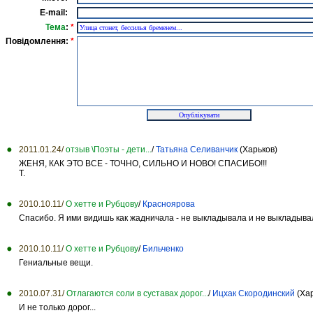
E-mail:
Тема
:
*
Повідомлення:
*
2011.01.24/
отзыв \Поэты - дети...
/
Татьяна Селиванчик
(Харьков)
ЖЕНЯ, КАК ЭТО ВCЕ - ТОЧНО, СИЛЬНО И НОВО! СПАСИБО!!!
Т.
2010.10.11/
О хетте и Рубцову
/
Красноярова
Спасибо. Я ими видишь как жадничала - не выкладывала и не выкладывал
2010.10.11/
О хетте и Рубцову
/
Бильченко
Гениальные вещи.
2010.07.31/
Отлагаются соли в суставах дорог...
/
Ицхак Скородинский
(Хар
И не только дорог...