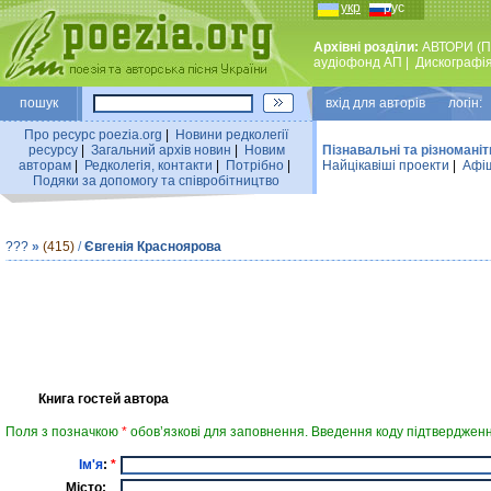
укр
рус
Архівні розділи:
АВТОРИ (П
аудiофонд АП
|
Дискографi
пошук
вхiд для авторiв логін:
Про ресурс poezia.org
|
Новини редколегiї
ресурсу
|
Загальний архiв новин
|
Новим
Пізнавальні та різноманіт
авторам
|
Редколегiя, контакти
|
Потрiбно
|
Найцiкавiшi проекти
|
Афіш
Подяки за допомогу та співробітництво
???
»
(415)
/
Євгенія Красноярова
Книга гостей автора
Поля з позначкою
*
обов’язкові для заповнення. Введення коду підтвердженн
Ім'я
:
*
Місто: