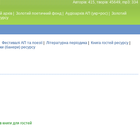
Авторiв: 415, творiв: 45649, mp3: 334
й архів
|
Золотий поетичний фонд
|
Аудiоархiв АП (укр+рос)
|
Золотий
сурсу
|
Фестивалi АП та поезiї
|
Літературна періодика
|
Книга гостей ресурсу
|
ки (банери) ресурсу
 книги для гостей