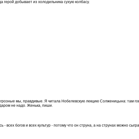
да герой добывает из холодильника сухую колбасу.
: не грозные мы, правдивые. Я читала Нобелевскую лекцию Солженицына: там го
 даром не надо. Женька, пиши.
месь - всех богов и всех культур - потому что он струна, а на струнах можно сы