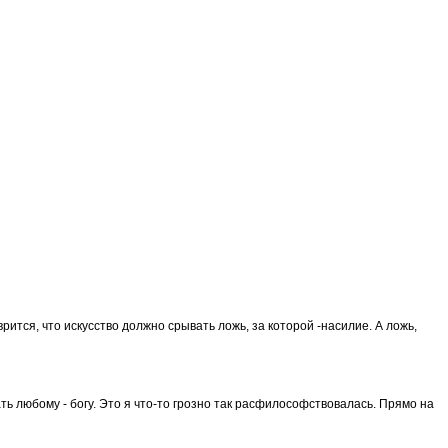
врится, что искусство должно срывать ложь, за которой -насилие. А ложь,
грать любому - богу. Это я что-то грозно так расфилософствовалась. Прямо на