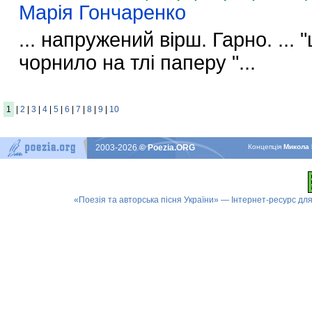
Марія Гончаренко
... напружений вірш. Гарно. ... 
чорнило на тлі паперу "...
1
|
2
|
3
|
4
|
5
|
6
|
7
|
8
|
9
|
10
2003-2026
© Poezia.ORG
Концепцiя
Микола 
«Поезія та авторська пісня України» — Інтернет-ресурс для