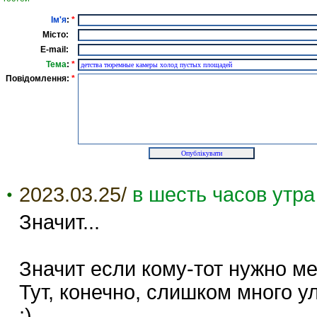
Ім'я
:
*
Місто:
E-mail:
Тема
:
*
Повідомлення:
*
2023.03.25/
в шесть часов утр
Значит...
Значит если кому-тот нужно ме
Тут, конечно, слишком много ул
;)