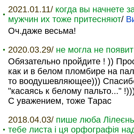
2021.01.11/
когда вы начнете 
мужчин их тоже притесняют
/
В
Оч.даже весьма!
2020.03.29/
не могла не появи
Обязательно пройдите ! )) Прос
как и в белом пломбире на пало
то воодушевляющее))) Спасибо
"касаясь к белому пальто..." !)))
С уважением, тоже Тарас
2018.04.03/
пише люба Лілеєнь
тебе листа і ця орфографія над