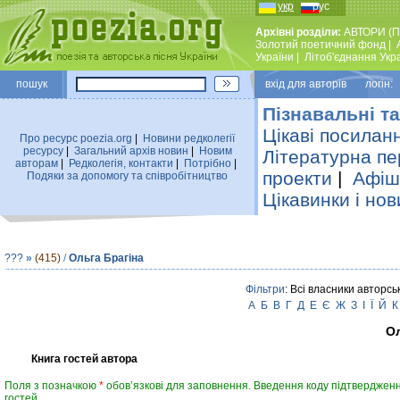
укр
рус
Архівні розділи:
АВТОРИ (П
Золотий поетичний фонд
|
України
|
Лiтоб'єднання Укр
пошук
вхiд для авторiв логін:
Пізнавальні та
Цікаві посилан
Про ресурс poezia.org
|
Новини редколегiї
ресурсу
|
Загальний архiв новин
|
Новим
Літературна пе
авторам
|
Редколегiя, контакти
|
Потрiбно
|
проекти
|
Афіша
Подяки за допомогу та співробітництво
Цікавинки і нов
???
»
(415)
/
Ольга Брагіна
Фільтри
: Всі власники авторсь
А
Б
В
Г
Д
Е
Є
Ж
З
І
Ї
Й
К
Ол
Книга гостей автора
Поля з позначкою
*
обов’язкові для заповнення. Введення коду підтвердженн
гостей