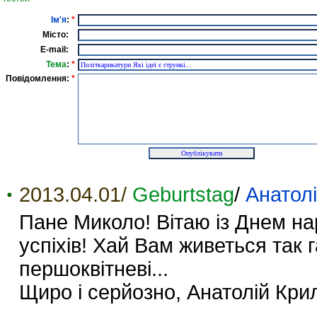
Ім'я
:
*
Місто:
E-mail:
Тема
:
*
Повідомлення:
*
2013.04.01/
Geburtstag
/
Анатол
Пане Миколо! Вітаю із Днем на
успіхів! Хай Вам живеться так га
першоквітневі...
Щиро і серйозно, Анатолій Кри