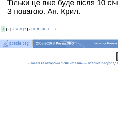
Тільки це вже буде після 10 січ
З повагою. Ан. Крил.
1
|
2
|
3
|
4
|
5
|
6
|
7
|
8
|
9
|
10
|
11
...
»
2003-2026
© Poezia.ORG
Концепцiя
Микола 
«Поезія та авторська пісня України» — Інтернет-ресурс для