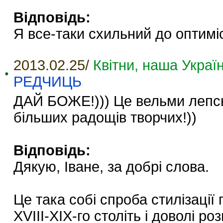
Відповідь:
Я все-таки схильний до оптиміст
2013.02.25/
Квітни, наша Україн
РЕДЧИЦЬ
ДАЙ БОЖЕ!))) Це вельми лепськ
більших радощів творчих!))
Відповідь:
Дякую, Іване, за добрі слова.
Це така собі спроба стилізації
XVIII-XIX-го століть і доволі р