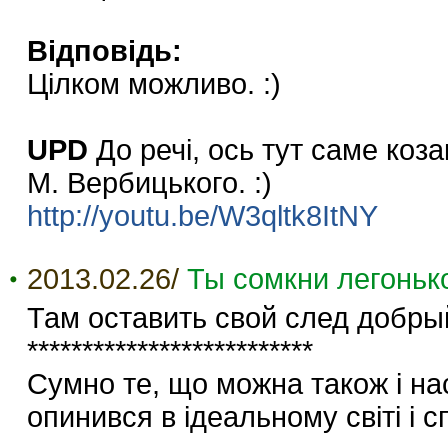
Відповідь:
Цілком можливо. :)
UPD
До речі, ось тут саме коз
М. Вербицького. :)
http://youtu.be/W3qltk8ItNY
2013.02.26/
Ты сомкни легоньк
Там оставить свой след добр
**************************
Сумно те, що можна також і нас
опинився в ідеальному світі і с