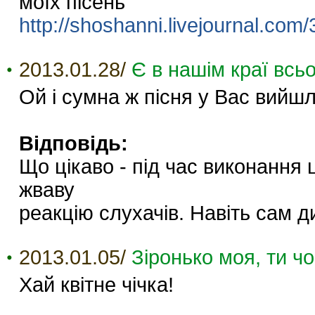
моїх пісень
http://shoshanni.livejournal.com
2013.01.28/
Є в нашім краї всьо
Ой і сумна ж пісня у Вас вийшл
Відповідь:
Що цікаво - під час виконання 
жваву
реакцію слухачів. Навіть сам д
2013.01.05/
Зіронько моя, ти ч
Хай квітне чічка!