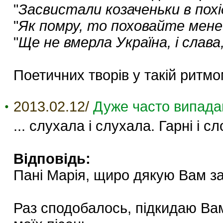
"
Засвистали козаченьки в похід
"
Як помру, то поховайте мене
"
Ще не вмерла Україна, і слава,
Поетичних творів у такій ритмо
2013.02.12/
Дуже часто випадаю
... слухала і слухала. Гарні і сл
Відповідь:
Пані Марія, щиро дякую Вам за 
Раз сподобалось, підкидаю Вам 