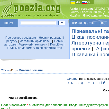
укр
рус
Архівні розділи:
АВТОРИ (П
Золотий поетичний фонд
|
України
|
Лiтоб'єднання Укр
пошук
вхiд для авторiв логін:
Пізнавальні та
Цікаві посилан
Про ресурс poezia.org
|
Новини редколегiї
ресурсу
|
Загальний архiв новин
|
Новим
Літературна пе
авторам
|
Редколегiя, контакти
|
Потрiбно
|
проекти
|
Афіша
Подяки за допомогу та співробітництво
Цікавинки і нов
???
»
(415)
/
Микола Шошанні
Фільтри
: Всі власники авторсь
А
Б
В
Г
Д
Е
Є
Ж
З
І
Ї
Й
К
Мик
Книга гостей автора
Поля з позначкою
*
обов’язкові для заповнення. Введення коду підтвердженн
гостей