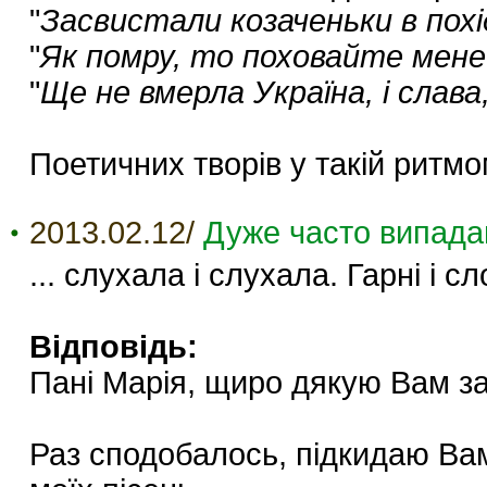
"
Засвистали козаченьки в похід
"
Як помру, то поховайте мене
"
Ще не вмерла Україна, і слава,
Поетичних творів у такій ритмо
2013.02.12/
Дуже часто випадаю
... слухала і слухала. Гарні і сл
Відповідь:
Пані Марія, щиро дякую Вам за 
Раз сподобалось, підкидаю Вам 