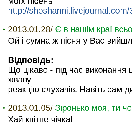
моїх пісень
http://shoshanni.livejournal.com
2013.01.28/
Є в нашім краї всьо
Ой і сумна ж пісня у Вас вийшл
Відповідь:
Що цікаво - під час виконання 
жваву
реакцію слухачів. Навіть сам д
2013.01.05/
Зіронько моя, ти ч
Хай квітне чічка!