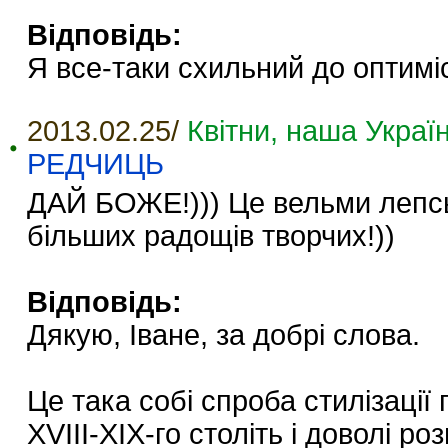
Відповідь:
Я все-таки схильний до оптиміст
2013.02.25/
Квітни, наша Україн
РЕДЧИЦЬ
ДАЙ БОЖЕ!))) Це вельми лепськ
більших радощів творчих!))
Відповідь:
Дякую, Іване, за добрі слова.
Це така собі спроба стилізації
XVIII-XIX-го століть і доволі р