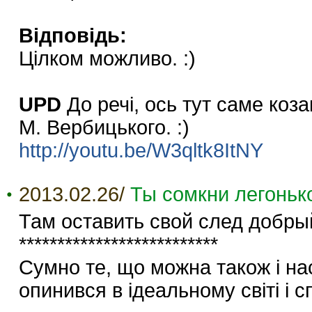
Відповідь:
Цілком можливо. :)
UPD
До речі, ось тут саме коз
М. Вербицького. :)
http://youtu.be/W3qltk8ItNY
2013.02.26/
Ты сомкни легоньк
Там оставить свой след добр
**************************
Сумно те, що можна також і нас
опинився в ідеальному світі і с