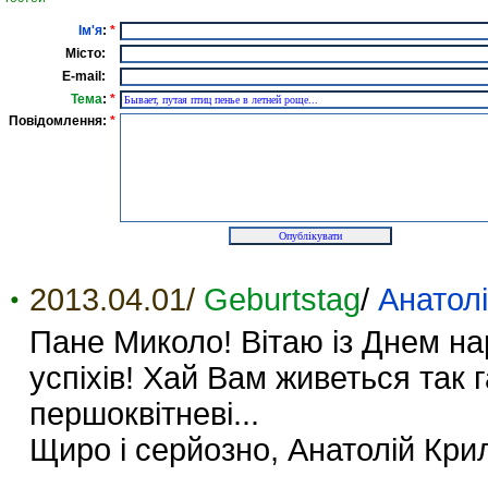
Ім'я
:
*
Місто:
E-mail:
Тема
:
*
Повідомлення:
*
2013.04.01/
Geburtstag
/
Анатол
Пане Миколо! Вітаю із Днем на
успіхів! Хай Вам живеться так га
першоквітневі...
Щиро і серйозно, Анатолій Кри