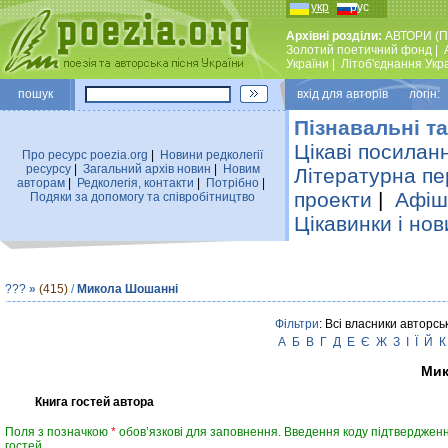
укр
рус
Архівні розділи:
АВТОРИ (П
Золотий поетичний фонд
|
України
|
Лiтоб'єднання Укр
пошук
вхiд для авторiв логін:
Пізнавальні та
Цікаві посилан
Про ресурс poezia.org
|
Новини редколегiї
ресурсу
|
Загальний архiв новин
|
Новим
Літературна пе
авторам
|
Редколегiя, контакти
|
Потрiбно
|
проекти
|
Афіша
Подяки за допомогу та співробітництво
Цікавинки і нов
???
»
(415)
/
Микола Шошанні
Фільтри
: Всі власники авторсь
А
Б
В
Г
Д
Е
Є
Ж
З
І
Ї
Й
К
Мик
Книга гостей автора
Поля з позначкою
*
обов’язкові для заповнення. Введення коду підтвердженн
гостей