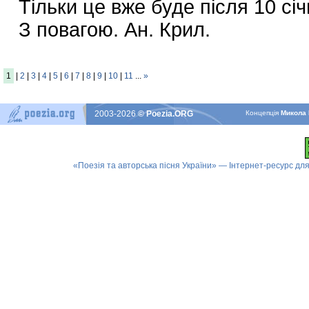
Тільки це вже буде після 10 січ
З повагою. Ан. Крил.
1
|
2
|
3
|
4
|
5
|
6
|
7
|
8
|
9
|
10
|
11
...
»
2003-2026
© Poezia.ORG
Концепцiя
Микола 
«Поезія та авторська пісня України» — Інтернет-ресурс для