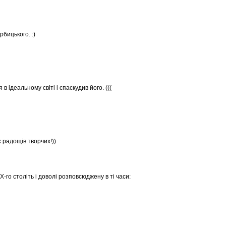
ербицького. :)
 ідеальному світі і спаскудив його. (((
 радощів творчих!))
X-го століть і доволі розповсюджену в ті часи: