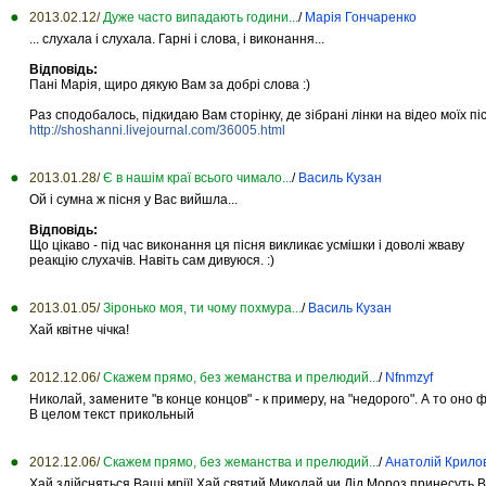
2013.02.12/
Дуже часто випадають години...
/
Марія Гончаренко
... слухала і слухала. Гарні і слова, і виконання...
Відповідь:
Пані Марія, щиро дякую Вам за добрі слова :)
Раз сподобалось, підкидаю Вам сторінку, де зібрані лінки на відео моїх пі
http://shoshanni.livejournal.com/36005.html
2013.01.28/
Є в нашім краї всього чимало...
/
Василь Кузан
Ой і сумна ж пісня у Вас вийшла...
Відповідь:
Що цікаво - під час виконання ця пісня викликає усмішки і доволі жваву
реакцію слухачів. Навіть сам дивуюся. :)
2013.01.05/
Зіронько моя, ти чому похмура...
/
Василь Кузан
Хай квітне чічка!
2012.12.06/
Скажем прямо, без жеманства и прелюдий...
/
Nfnmzyf
Николай, замените "в конце концов" - к примеру, на "недорого". А то оно 
В целом текст прикольный
2012.12.06/
Скажем прямо, без жеманства и прелюдий...
/
Анатолій Крило
Хай здійсняться Ваші мрії! Хай святий Миколай чи Дід Мороз принесуть Ва