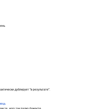
сень
фактически дублирует "в результате".
вець
м те, чого так палко бажаєте...