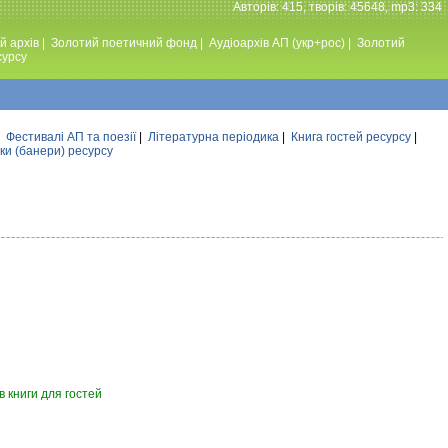
Авторiв: 415, творiв: 45648, mp3: 334
й архів
|
Золотий поетичний фонд
|
Аудiоархiв АП (укр+рос)
|
Золотий
сурсу
|
Фестивалi АП та поезiї
|
Літературна періодика
|
Книга гостей ресурсу
|
ки (банери) ресурсу
 книги для гостей