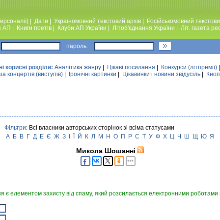
ерсоналії)
|
Дати
|
Україномовний текстовий архiв
|
Російськомовний текстови
я АП
|
Книги поетiв
|
Клуби АП України
|
Лiтоб'єднання України
|
Лiт. газета ре
пароль:
ні корисні розділи:
Аналiтика жанру
|
Цікаві посилання
|
Конкурси (лiтпремiї)
а концертів (виступів)
|
Iронiчнi картинки
|
Цікавинки і новини звідусіль
|
Кноп
Фільтри
: Всі власники авторських сторінок зі всіма статусами
А
Б
В
Г
Д
Е
Є
Ж
З
І
Ї
Й
К
Л
М
Н
О
П
Р
С
Т
У
Ф
Х
Ц
Ч
Ш
Щ
Ю
Я
Микола Шошанні
я є елементом захисту від спаму, який розсилається електронними роботами в