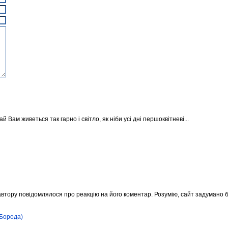
 Вам живеться так гарно і світло, як ніби усі дні першоквітневі...
автору повідомлялося про реакцію на його коментар. Розумію, сайт задумано без
(Борода)