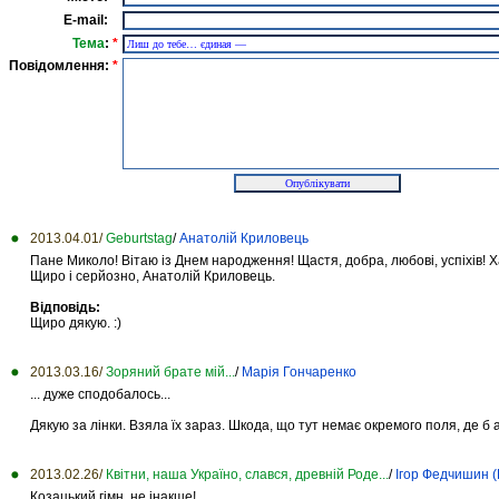
E-mail:
Тема
:
*
Повідомлення:
*
2013.04.01/
Geburtstag
/
Анатолій Криловець
Пане Миколо! Вітаю із Днем народження! Щастя, добра, любові, успіхів! Хай
Щиро і серйозно, Анатолій Криловець.
Відповідь:
Щиро дякую. :)
2013.03.16/
Зоряний брате мій...
/
Марія Гончаренко
... дуже сподобалось...
Дякую за лінки. Взяла їх зараз. Шкода, що тут немає окремого поля, де б 
2013.02.26/
Квітни, наша Україно, слався, древній Роде...
/
Ігор Федчишин 
Козацький гімн, не інакше!