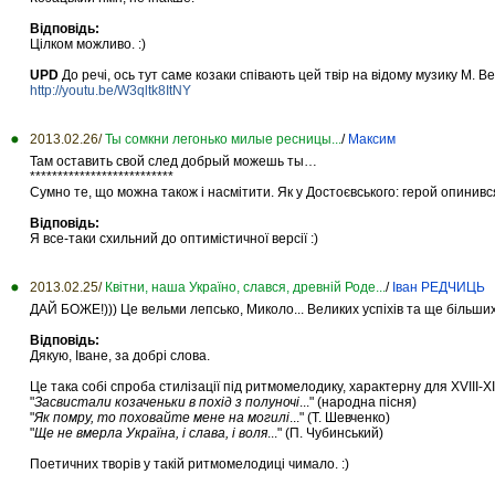
Відповідь:
Цілком можливо. :)
UPD
До речі, ось тут саме козаки співають цей твір на відому музику М. В
http://youtu.be/W3qltk8ItNY
2013.02.26/
Ты сомкни легонько милые ресницы...
/
Максим
Там оставить свой след добрый можешь ты…
**************************
Сумно те, що можна також і насмітити. Як у Достоєвського: герой опинився в
Відповідь:
Я все-таки схильний до оптимістичної версії :)
2013.02.25/
Квітни, наша Україно, слався, древній Роде...
/
Іван РЕДЧИЦЬ
ДАЙ БОЖЕ!))) Це вельми лепсько, Миколо... Великих успіхів та ще більших
Відповідь:
Дякую, Іване, за добрі слова.
Це така собі спроба стилізації під ритмомелодику, характерну для XVIII-XI
"
Засвистали козаченьки в похід з полуночі
..." (народна пісня)
"
Як помру, то поховайте мене на могилі
..." (Т. Шевченко)
"
Ще не вмерла Україна, і слава, і воля
..." (П. Чубинський)
Поетичних творів у такій ритмомелодиці чимало. :)