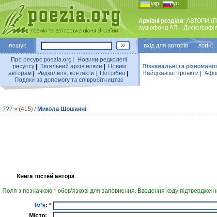
укр
рус
Архівні розділи:
АВТОРИ (П
аудiофонд АП
|
Дискографi
пошук
вхiд для авторiв логін:
Про ресурс poezia.org
|
Новини редколегiї
ресурсу
|
Загальний архiв новин
|
Новим
Пізнавальні та різноманіт
авторам
|
Редколегiя, контакти
|
Потрiбно
|
Найцiкавiшi проекти
|
Афіш
Подяки за допомогу та співробітництво
???
»
(415)
/
Микола Шошанні
Книга гостей автора
Поля з позначкою
*
обов’язкові для заповнення. Введення коду підтвердженн
Ім'я
:
*
Місто: