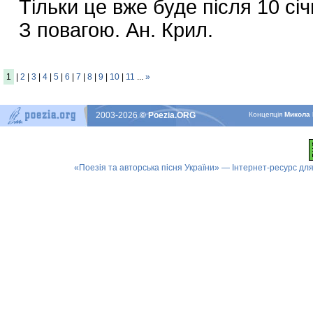
Тільки це вже буде після 10 січ
З повагою. Ан. Крил.
1
|
2
|
3
|
4
|
5
|
6
|
7
|
8
|
9
|
10
|
11
...
»
2003-2026
© Poezia.ORG
Концепцiя
Микола 
«Поезія та авторська пісня України» — Інтернет-ресурс для