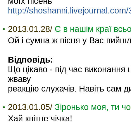
моїх пісень
http://shoshanni.livejournal.com
2013.01.28/
Є в нашім краї всьо
Ой і сумна ж пісня у Вас вийшл
Відповідь:
Що цікаво - під час виконання 
жваву
реакцію слухачів. Навіть сам д
2013.01.05/
Зіронько моя, ти ч
Хай квітне чічка!