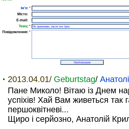
Ім'я
:
*
Місто:
E-mail:
Тема
:
*
Повідомлення:
*
2013.04.01/
Geburtstag
/
Анатол
Пане Миколо! Вітаю із Днем на
успіхів! Хай Вам живеться так га
першоквітневі...
Щиро і серйозно, Анатолій Кри