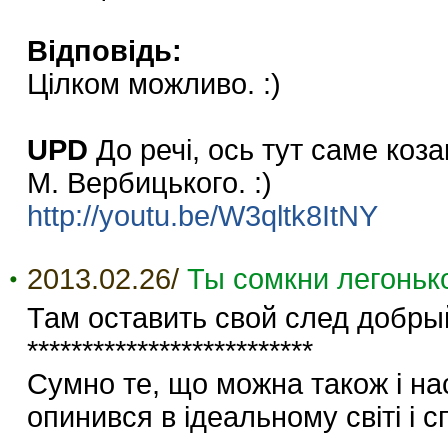
Відповідь:
Цілком можливо. :)
UPD
До речі, ось тут саме коз
М. Вербицького. :)
http://youtu.be/W3qltk8ItNY
2013.02.26/
Ты сомкни легоньк
Там оставить свой след добр
**************************
Сумно те, що можна також і нас
опинився в ідеальному світі і с