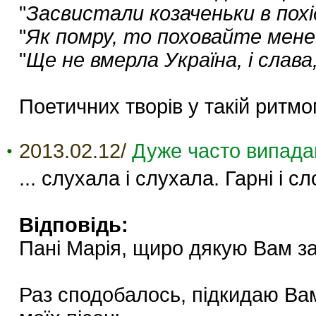
"
Засвистали козаченьки в похід
"
Як помру, то поховайте мене
"
Ще не вмерла Україна, і слава,
Поетичних творів у такій ритмо
2013.02.12/
Дуже часто випадаю
... слухала і слухала. Гарні і сл
Відповідь:
Пані Марія, щиро дякую Вам за 
Раз сподобалось, підкидаю Вам 