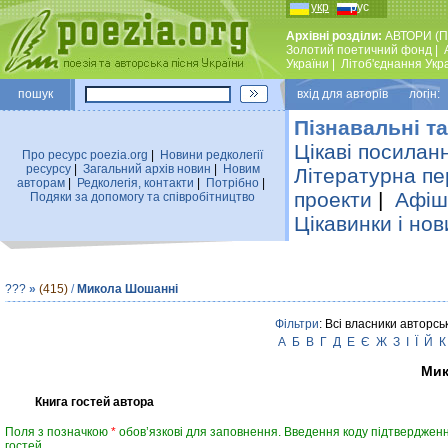
укр
рус
Архівні розділи:
АВТОРИ (П
Золотий поетичний фонд
|
України
|
Лiтоб'єднання Укр
пошук
вхiд для авторiв логін:
Пізнавальні та
Цікаві посилан
Про ресурс poezia.org
|
Новини редколегiї
ресурсу
|
Загальний архiв новин
|
Новим
Літературна пе
авторам
|
Редколегiя, контакти
|
Потрiбно
|
проекти
|
Афіша
Подяки за допомогу та співробітництво
Цікавинки і нов
???
»
(415)
/
Микола Шошанні
Фільтри
: Всі власники авторсь
А
Б
В
Г
Д
Е
Є
Ж
З
І
Ї
Й
К
Мик
Книга гостей автора
Поля з позначкою
*
обов’язкові для заповнення. Введення коду підтвердженн
гостей