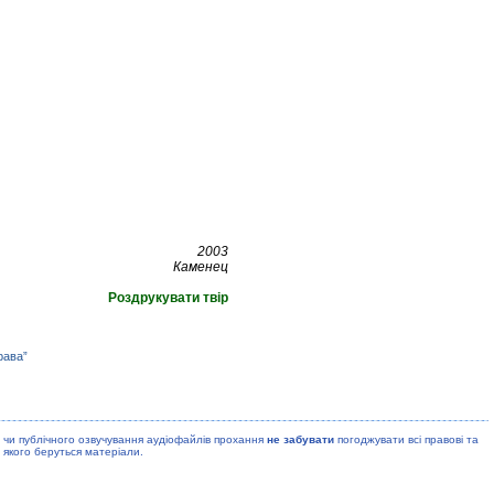
2003
Каменец
Роздрукувати твір
рава”
 чи публiчного озвучування аудiофайлiв прохання
не забувати
погоджувати всi правовi та
 якого беруться матерiали.