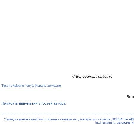
©
Володимир Гордейко
Текст вивірено і опубліковано
автором
Всі 
Написати відгук в книгу гостей автора
У випадку виникнення Вашого бажання копiювати цi матерiали з серверу „ПОЕЗIЯ ТА АВ
iншi питання з авторами м