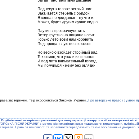
Затаит инстинктивно дыханье
Поднесут к голове острый нож
Закачается стебель с обидой
Я конца не дождался – ну что ж
Может, будет другим лучше видно…
Паутины прозрачную нить
Ветер грустно на лацкане носит
Горько лето всем нам хоронить
Под прощальную песню сосен
Но весною взойдет стройный ряд
Тех семян, что упали из шляпки
И под лета внимательный взгляд
Мы помчимся к нему без оглядки
права застережені, твір охороняється Законом України
„Про авторське право і суміжні п
Опублiкованi матерiали призначенi для популяризацiї жанру поезiї та авторської пiснi.
ТОРСЬКА ПIСНЯ УКРАЇНИ” з метою рiзноманiтних видiв подальшого тиражування, публiкацiй
атерiалiв. Правила ввiчливостi та коректностi передбачають також посилання на джерело, з