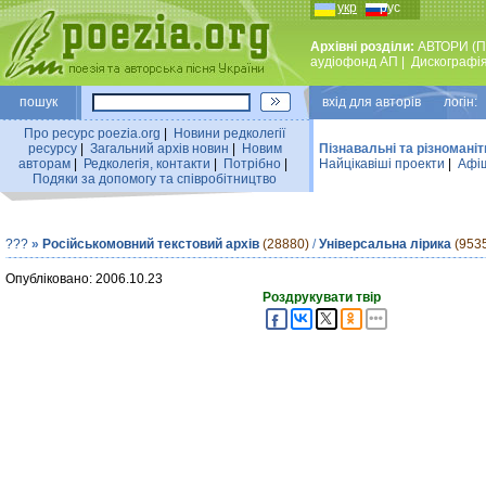
укр
рус
Архівні розділи:
АВТОРИ (П
аудiофонд АП
|
Дискографi
пошук
вхiд для авторiв логін:
Про ресурс poezia.org
|
Новини редколегiї
ресурсу
|
Загальний архiв новин
|
Новим
Пізнавальні та різноманіт
авторам
|
Редколегiя, контакти
|
Потрiбно
|
Найцiкавiшi проекти
|
Афіш
Подяки за допомогу та співробітництво
???
»
Російськомовний текстовий архів
(28880)
/
Універсальна лірика
(953
Опубліковано: 2006.10.23
Роздрукувати твір