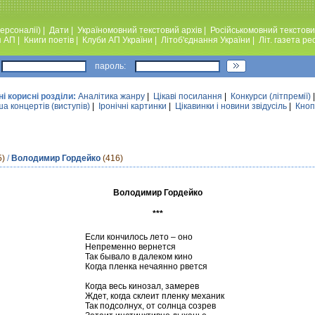
ерсоналії)
|
Дати
|
Україномовний текстовий архiв
|
Російськомовний текстови
я АП
|
Книги поетiв
|
Клуби АП України
|
Лiтоб'єднання України
|
Лiт. газета ре
пароль:
ні корисні розділи:
Аналiтика жанру
|
Цікаві посилання
|
Конкурси (лiтпремiї)
а концертів (виступів)
|
Iронiчнi картинки
|
Цікавинки і новини звідусіль
|
Кноп
5)
/
Володимир Гордейко
(416)
Володимир Гордейко
***
Если кончилось лето – оно
Непременно вернется
Так бывало в далеком кино
Когда пленка нечаянно рвется
Когда весь кинозал, замерев
Ждет, когда склеит пленку механик
Так подсолнух, от солнца созрев