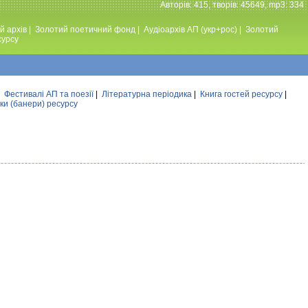
Авторiв: 415, творiв: 45649, mp3: 334
й архів
|
Золотий поетичний фонд
|
Аудiоархiв АП (укр+рос)
|
Золотий
сурсу
|
Фестивалi АП та поезiї
|
Літературна періодика
|
Книга гостей ресурсу
|
ки (банери) ресурсу