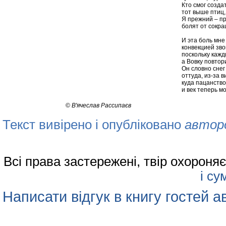
Кто смог созда
тот выше птиц,
Я прежний – п
болят от сокр
И эта боль мне
конвекцией зво
поскольку кажд
а Вовку повтор
Он словно снег
оттуда, из-за 
куда пацанство
и век теперь мо
©
В'ячеслав Рассипаєв
Текст вивірено і опубліковано
автор
Всі права застережені, твір охорон
і су
Написати відгук в книгу гостей а