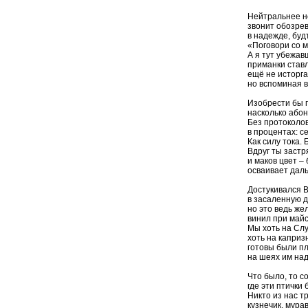
Нейтральнее н
звонит обозрев
в надежде, буд
«Поговори со м
А я тут убежав
приманки ставл
ещё не исторга
но вспоминая в
Изобрести бы г
насколько абон
Без протоколов
в процентах: с
Как силу тока.
Вдруг ты заст
и маков цвет –
осваивает дал
Достукивался В
в засаленную д
но это ведь ж
винил при майс
Мы хоть на Сл
хоть на капри
готовы были пл
на шеях им над
Что было, то с
где эти птички
Никто из нас т
кузнечик, мура