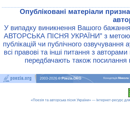
Опублiкованi матерiали признач
авто
У випадку виникнення Вашого бажання 
АВТОРСЬКА ПIСНЯ УКРАЇНИ” з метою р
публiкацiй чи публiчного озвучування 
всi правовi та iншi питання з авторами
передбачають також посилання н
2003-2026
© Poezia.ORG
Концепцiя
Микола 
«Поезія та авторська пісня України» — Інтернет-ресурс для