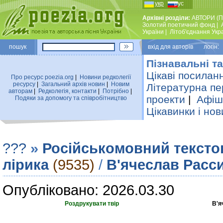
укр
рус
Архівні розділи:
АВТОРИ (П
Золотий поетичний фонд
|
України
|
Лiтоб'єднання Укр
пошук
вхiд для авторiв логін:
Пізнавальні та
Цікаві посилан
Про ресурс poezia.org
|
Новини редколегiї
ресурсу
|
Загальний архiв новин
|
Новим
Літературна пе
авторам
|
Редколегiя, контакти
|
Потрiбно
|
проекти
|
Афіша
Подяки за допомогу та співробітництво
Цікавинки і нов
???
»
Російськомовний тексто
лірика
(9535)
/
В'ячеслав Расс
Опубліковано: 2026.03.30
Роздрукувати твір
В'я