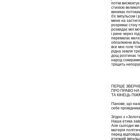
потім висмоктує
стихією велико
виникає потока
б'є імпульсом і 
мене на застиглі
розриває стіну 
розкидає мої мо
і рине через пі
перемагає мате
обпалюючи віль
все моє голе тіл
рідна земля тре
дощ розтинає т
народ сокирами
тріщить непору
ПЕРШЕ ЗВЕРНЕ
ПРО ПРАВО НА
ТА КІНЕЦЬ ПІ
Панове, що наз
себе провідника
Згідно з «Золоти
Наша етика зав
Але сьогодні ми
матерія політич
перед відповіда
етичний імпульс 