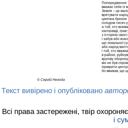
Попередження т
вважає себе із 
Земля – це мал
врятувати наро
цинічна брехня
голодом тисяч у
а той, хто воював
насправді, грав 
з історією своєї
і забув або взаг
що локальної су
або народ вагіт
і той, хто вваж
в районі, руйну
кругову оборону
він не був спро
прикрити центр
бо вважав, що ц
©
Сергій Негода
Текст вивірено і опубліковано
автор
Всі права застережені, твір охорон
і су