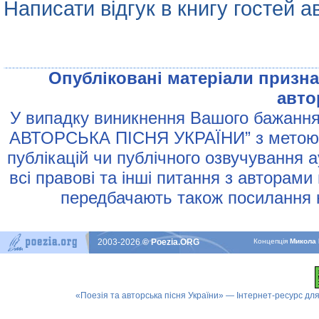
Написати відгук в книгу гостей а
Опублiкованi матерiали признач
авто
У випадку виникнення Вашого бажання 
АВТОРСЬКА ПIСНЯ УКРАЇНИ” з метою р
публiкацiй чи публiчного озвучування 
всi правовi та iншi питання з авторами
передбачають також посилання н
2003-2026
© Poezia.ORG
Концепцiя
Микола 
«Поезія та авторська пісня України» — Інтернет-ресурс для