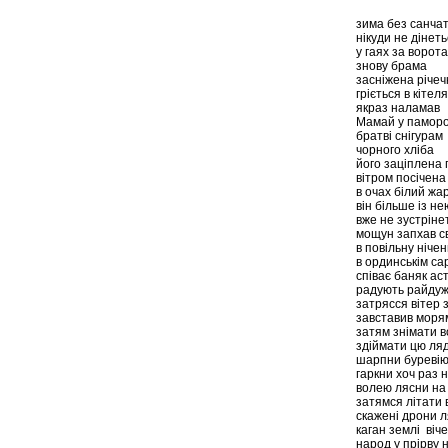
зима без санча
нікуди не дінеть
у гаях за ворот
знову брама
засніжена річеч
гріється в кітел
якраз наламав
Мамай у памор
братві снігурам
чорного хліба
його заціплена 
вітром посічена
в очах білий жа
він більше із не
вже не зустріне
мощун запхав св
в повільну нічен
в ординськім с
співає баняк ас
радують райдуж
затрясся вітер з
завставив моря
затям знімати 
здіймати цю ля
шарпни буревію 
гаркни хоч раз 
волею лясни на
затямся літати 
скажені дрони 
каган землі віч
народ у прірву 