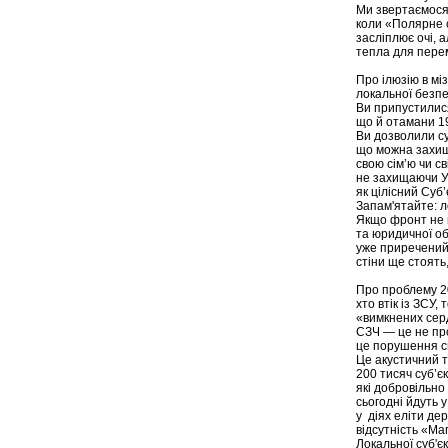
Ми звертаємося 
коли «Полярне 
засліплює очі, а
тепла для пере
Про ілюзію в міз
локальної безпек
Ви припустилися
що й отамани 19
Ви дозволили су
що можна захища
свою сім’ю чи св
не захищаючи У
як цілісний Суб’
Запам'ятайте: ло
Якщо фронт не м
та юридичної об
уже приречений,
стіни ще стоять,
Про проблему 20
хто втік із ЗСУ, 
«вимкнених сер
СЗЧ — це не про
це порушення св
Це акустичний 
200 тисяч суб’єк
які добровільно 
сьогодні йдуть у
у діях еліти де
відсутність «Маг
Локальної суб'єк