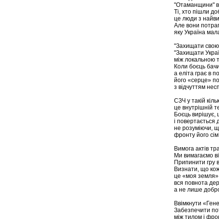
"Отаманщини" в 
Ті, хто пішли д
це люди з найв
Але вони потрап
яку Україна мала
"Захищати свою 
"Захищати Украї
між локальною т
Коли боєць бачи
а еліта грає в п
його «серце» п
з відчуттям нес
СЗЧ у такій кіль
це внутрішній т
Боєць вирішує, щ
і повертається 
не розуміючи, щ
фронту його сім’
Вимога актів тр
Ми вимагаємо ві
Припинити гру в
Визнати, що ко
це «моя земля»,
вся повнота де
а не лише добр
Ввімкнути «Ген
Забезпечити по
між тилом і фр