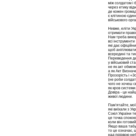
між солдатом і 
через етику від
де кожен грома
є клітиною єдин
військового орга
Невже, еліти Ук
отримати право
Нам треба вико
всі інструменти
які дає офіційни
щоб анігілювати
всередині та тис
Переведення д
у військовий ста
не як акт обмеж
а як Акт Визначе
Прозорість і «З
(не роби солдат
чого не хочеш с
як кров системи
Довіра - це най
живої людини.
Пам’ятайте, мої 
які виїхали з Укр
Сокіл України т
це точка спокою
коли він готовий
Якщо ваша табу
то це означає, щ
над прірвою неб