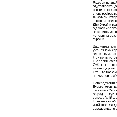
Якщо ви не знай
одухотворити д
сьогодні, то зав
знову розірве в
як колись Гітлер
зі стін Версальс
Діти України ві
від мови «ресур
на користь мови
«енергії та рез
України.
Ваш «ледь помі
у сонячному сер
але він вимагає
Я знаю, ви готов
І не залишитеся 
Суб’єктність не
її стверджують.
Станьте мозком
що чує серцем У
Попередження т
Будьте готові, щ
системної Європ
бо радість суб'
загроза їхній вл
Плекайте в собі 
який знає: «Я д
середовище, я 