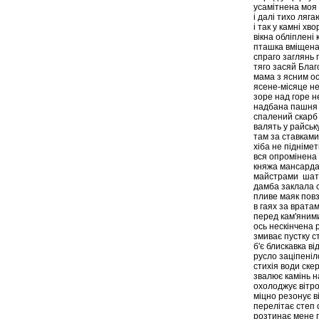
усамітнена моя
і далі тихо ляг
і так у камні хво
вікна обліплені 
пташка вміщена 
спраго заглянь 
тяго засяй Бла
мама з ясним о
ясене-місяце н
зоре над горе н
надбана пашня 
спалений скарб
валять у райськ
там за ставкам
хіба не підніме
вся опромінена 
княжа мансарда
майстрами шат
дамба заклала 
пливе маяк повз
в гаях за врата
перед кам'яним
ось нескінчена 
змиває пустку с
б'є блискавка ві
русло заціпеніл
стихія води скер
звалює камінь н
охолоджує вітро
міцно резонує в
перелітає степ
розтинає мене 