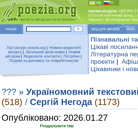
укр
рус
Архівні розділи:
АВТОРИ (П
Золотий поетичний фонд
|
України
|
Лiтоб'єднання Укр
пошук
вхiд для авторiв логін:
Пізнавальні та
Цікаві посилан
Про ресурс poezia.org
|
Новини редколегiї
ресурсу
|
Загальний архiв новин
|
Новим
Літературна пе
авторам
|
Редколегiя, контакти
|
Потрiбно
|
проекти
|
Афіша
Подяки за допомогу та співробітництво
Цікавинки і нов
???
»
Україномовний текстови
(518)
/
Сергій Негода
(1173)
Опубліковано: 2026.01.27
Роздрукувати твір