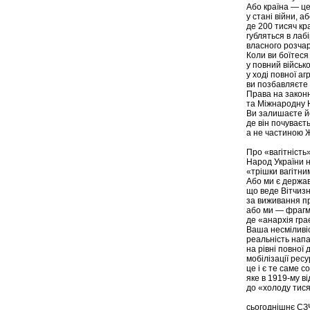
Або країна — це
у стані війни, а
де 200 тисяч кр
губляться в лаб
власного розча
Коли ви боїтес
у повний військ
у ході повної агр
ви позбавляєте 
Права на законн
та Міжнародну 
Ви залишаєте йог
де він почуваєт
а не частиною 
Про «вагітність
Народ України 
«трішки вагітним
Або ми є держа
що веде Вітчизн
за виживання пр
або ми — фрагм
де «анархія гра
Ваша несміливі
реальність нап
на рівні повної
мобілізації ресу
це і є те саме с
яке в 1919-му в
до «холоду тися
сьогоднішнє СЗ