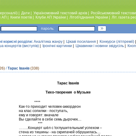
ерсоналії)
|
Дати
|
Україномовний текстовий архiв
|
Російськомовний текстови
я АП
|
Книги поетiв
|
Клуби АП України
|
Лiтоб'єднання України
|
Лiт. газета ре
пароль:
ні корисні розділи:
Аналiтика жанру
|
Цікаві посилання
|
Конкурси (лiтпремiї)
а концертів (виступів)
|
Iронiчнi картинки
|
Цікавинки і новини звідусіль
|
Кноп
26)
/
Тарас Іванів
(338)
Тарас Іванів
Тихо-творения о Музыке
****
Как-то приходит человек-аккордеон
на клас сопилки - поступать,
ему и говорят: вначале
Вы сделайте в себе семь дырочек....
***
……..Концерт шёл с !оглушительным! успехом –
стена из тишины - на скрипачей обрушилась....