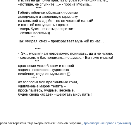
и встав на цыпочки приклав к губам тончайший палец
«потише, не спугните….» - просит Музыка...
****
Гобой-любовник обрюхатил осенью
доверчивую и смешливую гармошку
на сельской свадьбе - но он честный малый!
и вот в её веснущастых щеках –
теперь букет невесты расцветает
- лихими песнями))
***
Так, умирая, смех – произрастает музыкой из нас....
****
- Эх,,, музыку нам невозможно понимать.. да и не нужно.
- согласен, я Вас понимаю... но думаю, - Вы тоже музыка!
***
сравнение меж яблоком и кошкой –
задача настоящего художника…
особенно, когда он музыкант )))
****
ах вопросы! мои прелюбимые сони,
удивлённые миром телята –
просыпайтесь, мудрые, весёлые,
будем снова как дети - щекотать миру пяты!
права застережені, твір охороняється Законом України
„Про авторське право і суміжні п