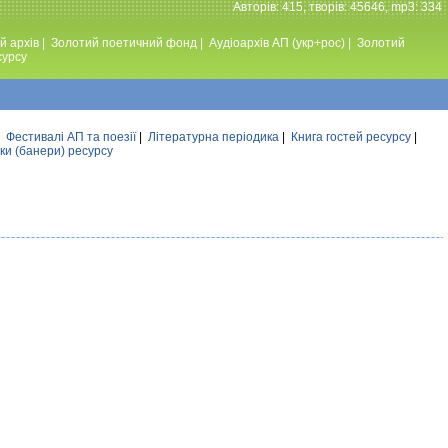
Авторiв: 415, творiв: 45646, mp3: 334
й архів
|
Золотий поетичний фонд
|
Аудiоархiв АП (укр+рос)
|
Золотий
сурсу
|
Фестивалi АП та поезiї
|
Літературна періодика
|
Книга гостей ресурсу
|
ки (банери) ресурсу