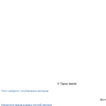
©
Тарас Іванів
Текст вивірено і опубліковано
автором
Всі 
Написати відгук в книгу гостей автора