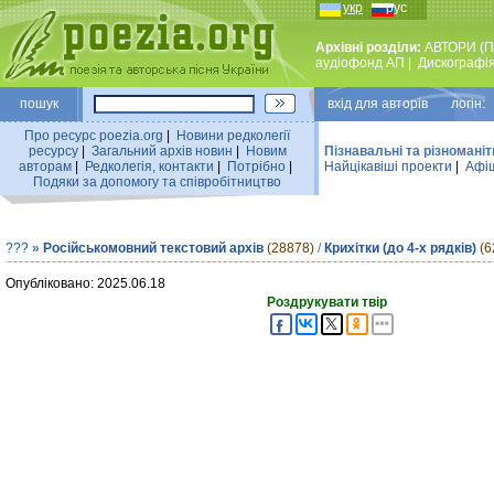
укр
рус
Архівні розділи:
АВТОРИ (П
аудiофонд АП
|
Дискографi
пошук
вхiд для авторiв логін:
Про ресурс poezia.org
|
Новини редколегiї
ресурсу
|
Загальний архiв новин
|
Новим
Пізнавальні та різноманіт
авторам
|
Редколегiя, контакти
|
Потрiбно
|
Найцiкавiшi проекти
|
Афіш
Подяки за допомогу та співробітництво
???
»
Російськомовний текстовий архів
(28878)
/
Крихітки (до 4-х рядків)
(6
Опубліковано: 2025.06.18
Роздрукувати твір