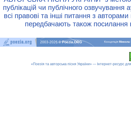
публiкацiй чи публiчного озвучування 
всi правовi та iншi питання з авторами
передбачають також посилання н
2003-2026
© Poezia.ORG
Концепцiя
Микола 
«Поезія та авторська пісня України» — Інтернет-ресурс для