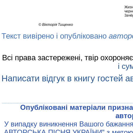
Жизн
черн
Зачё
©
Вiкторiя Тищенко
Текст вивірено і опубліковано
автор
Всі права застережені, твір охорон
і су
Написати відгук в книгу гостей а
Опублiкованi матерiали признач
авто
У випадку виникнення Вашого бажання 
АВТОРСЬКА ПIСНЯ УКРАЇНИ” з метою р