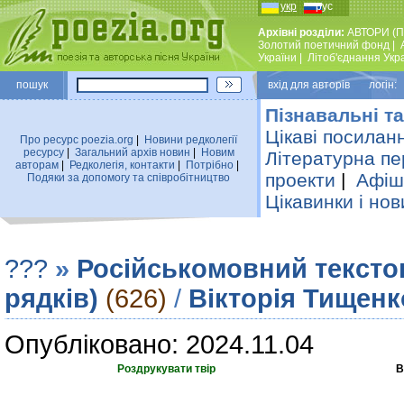
укр
рус
Архівні розділи:
АВТОРИ (П
Золотий поетичний фонд
|
України
|
Лiтоб'єднання Укр
пошук
вхiд для авторiв логін:
Пізнавальні та
Цікаві посилан
Про ресурс poezia.org
|
Новини редколегiї
ресурсу
|
Загальний архiв новин
|
Новим
Літературна пе
авторам
|
Редколегiя, контакти
|
Потрiбно
|
проекти
|
Афіша
Подяки за допомогу та співробітництво
Цікавинки і нов
???
»
Російськомовний тексто
рядків)
(626)
/
Вiкторiя Тищенк
Опубліковано: 2024.11.04
Роздрукувати твір
В