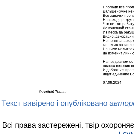
Пропади всё пропа
Дальше - хуже нек
Все заначки проп
На исходе рекрут
Что не так, ребят
До конечной станц
Из песка да раку
Видно, декорации
Не пенять на зер
капелька за каплею
Нашими молитвами
да изменит линию
На нездешнем ост
полоса везения ш
И добраться прост
ищут единение Бог
07.09.2024
©
Андрій Теплов
Текст вивірено і опубліковано
автор
Всі права застережені, твір охорон
і су