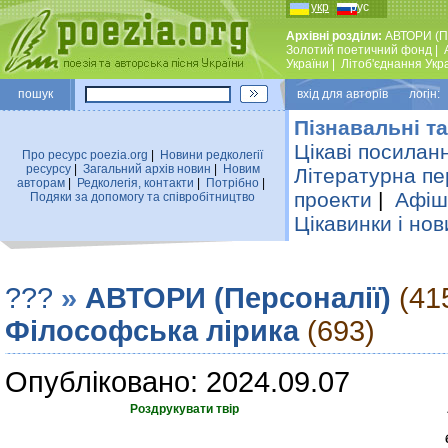
укр
рус
Архівні розділи:
АВТОРИ (П
Золотий поетичний фонд
|
України
|
Лiтоб'єднання Укр
пошук
вхiд для авторiв логін:
Пізнавальні та
Цікаві посилан
Про ресурс poezia.org
|
Новини редколегiї
ресурсу
|
Загальний архiв новин
|
Новим
Літературна пе
авторам
|
Редколегiя, контакти
|
Потрiбно
|
проекти
|
Афіша
Подяки за допомогу та співробітництво
Цікавинки і нов
???
»
АВТОРИ (Персоналії)
(41
Філософська лірика
(693)
Опубліковано: 2024.09.07
Роздрукувати твір