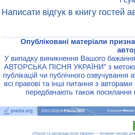
Написати відгук в книгу гостей а
Опублiкованi матерiали признач
авто
У випадку виникнення Вашого бажання 
АВТОРСЬКА ПIСНЯ УКРАЇНИ” з метою р
публiкацiй чи публiчного озвучування 
всi правовi та iншi питання з авторами
передбачають також посилання н
2003-2026
© Poezia.ORG
Концепцiя
Микола 
«Поезія та авторська пісня України» — Інтернет-ресурс для