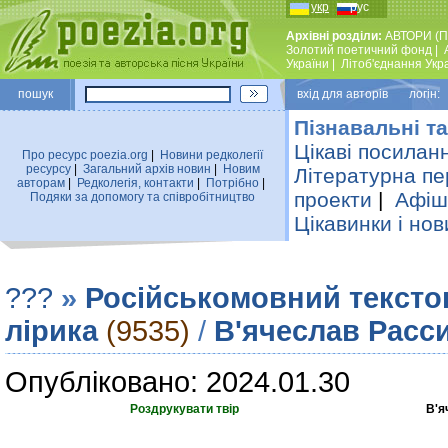
укр
рус
Архівні розділи:
АВТОРИ (П
Золотий поетичний фонд
|
України
|
Лiтоб'єднання Укр
пошук
вхiд для авторiв логін:
Пізнавальні та
Цікаві посилан
Про ресурс poezia.org
|
Новини редколегiї
ресурсу
|
Загальний архiв новин
|
Новим
Літературна пе
авторам
|
Редколегiя, контакти
|
Потрiбно
|
проекти
|
Афіша
Подяки за допомогу та співробітництво
Цікавинки і нов
???
»
Російськомовний тексто
лірика
(9535)
/
В'ячеслав Расс
Опубліковано: 2024.01.30
Роздрукувати твір
В'я