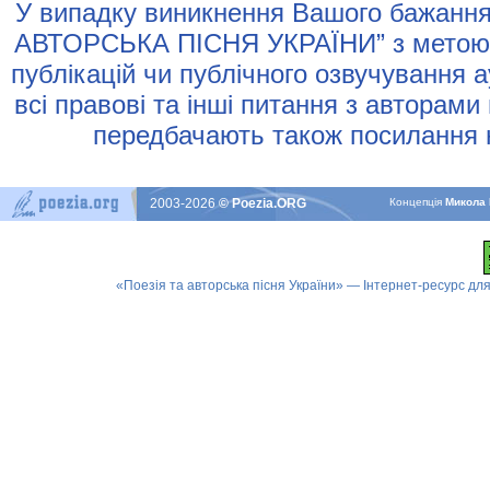
У випадку виникнення Вашого бажання 
АВТОРСЬКА ПIСНЯ УКРАЇНИ” з метою р
публiкацiй чи публiчного озвучування 
всi правовi та iншi питання з авторами
передбачають також посилання н
2003-2026
© Poezia.ORG
Концепцiя
Микола 
«Поезія та авторська пісня України» — Інтернет-ресурс для