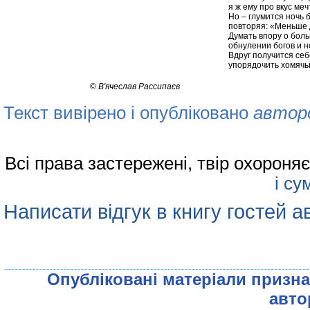
я ж ему про вкус меч
Но – глумится ночь 
повторяя: «Меньше 
Думать впору о боль
обнулении богов и н
Вдруг получится себ
упорядочить хомячью
©
В'ячеслав Рассипаєв
Текст вивірено і опубліковано
автор
Всі права застережені, твір охорон
і су
Написати відгук в книгу гостей а
Опублiкованi матерiали признач
авто