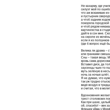
Не казарму, где учи
силуэт мой по ошиб
что аж вскакиваю из
и пустырник сверхур
а чтоб задним ходом
покоряла городской
и чтоб рядом никака
картингистка в стад
дайте в сон мне. Ск
на сиропе из мочён
если я из ползунков 
(где б вопрос ещё б
Велика ли драма – с
или гранками смеша
Сны – такая вещь: 
кровь сама дорисова
Вставил диск, да то
заусенцы чьих-то п
муть зелёную в нес
ночь за ночью шлёт,
Я не думаю, что ну
так уж трудно отыск
видя воздух в тридц
и считая, что в моли
Вдохновения желае
трест столовских по
Как при шахе, целый
ой, спасибо! – век з
Флешек уйма у Морф