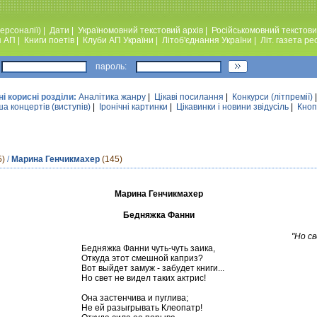
ерсоналії)
|
Дати
|
Україномовний текстовий архiв
|
Російськомовний текстови
я АП
|
Книги поетiв
|
Клуби АП України
|
Лiтоб'єднання України
|
Лiт. газета ре
пароль:
ні корисні розділи:
Аналiтика жанру
|
Цікаві посилання
|
Конкурси (лiтпремiї)
а концертів (виступів)
|
Iронiчнi картинки
|
Цікавинки і новини звідусіль
|
Кноп
5)
/
Марина Генчикмахер
(145)
Марина Генчикмахер
Бедняжка Фанни
"Но с
Бедняжка Фанни чуть-чуть заика,
Откуда этот смешной каприз?
Вот выйдет замуж - забудет книги...
Но свет не видел таких актрис!
Она застенчива и пуглива;
Не ей разыгрывать Клеопатр!