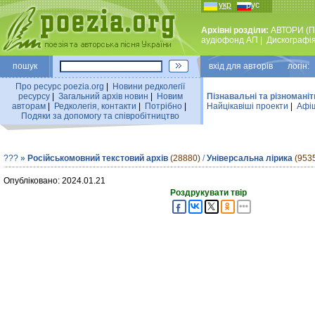
укр
рус
Архівні розділи:
АВТОРИ (П
аудiофонд АП
|
Дискографi
пошук
вхiд для авторiв логін:
Про ресурс poezia.org
|
Новини редколегiї
ресурсу
|
Загальний архiв новин
|
Новим
Пізнавальні та різноманіт
авторам
|
Редколегiя, контакти
|
Потрiбно
|
Найцiкавiшi проекти
|
Афіш
Подяки за допомогу та співробітництво
???
»
Російськомовний текстовий архів
(28880)
/
Універсальна лірика
(953
Опубліковано: 2024.01.21
Роздрукувати твір