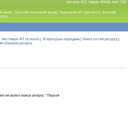
Авторiв: 415, творiв: 45648, mp3: 334
й архів
|
Золотий поетичний фонд
|
Аудiоархiв АП (укр+рос)
|
Золотий
сурсу
|
Фестивалi АП та поезiї
|
Літературна періодика
|
Книга гостей ресурсу
|
ки (банери) ресурсу
вет не видел таких актрис." Персея