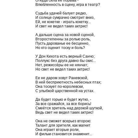
Откуда сила ее порыва -
Влюбленность в сцену, игра в театр?
Судьба удачей балует редко,
И солнце сумрачно смотрит вниз,
Ей, не кокетке - играть кокетку...
И свет не видел таких актрис!
А дальше сцена за новой сценой,
Второстепенны за ролью роль,
Пусть дарованье ее бесценно,
Но кто оценит тоску и боль?
У Дон Кихота есть верный Санчо;
Поллукс без друга давно бы скис...
Нет, режиссёры ее не нянчат;
Но свет не видел таких актрис!
Ее не даром зовут Раневской,
В ней бесприютность небесных птах;
Она тоскует по-королевски,
С улыбкой царственной на устах.
Да будет горько и будет жутко, -
За все сражайся, за все борись!
Смеётся зритель над дерзкой шуткой,
Ведь свет не видел таких актрис!
Она не сможет всерьез второю:
Талант для зрителя, как магнит
Она играет вторые роли,
И фильм становится знаменит...