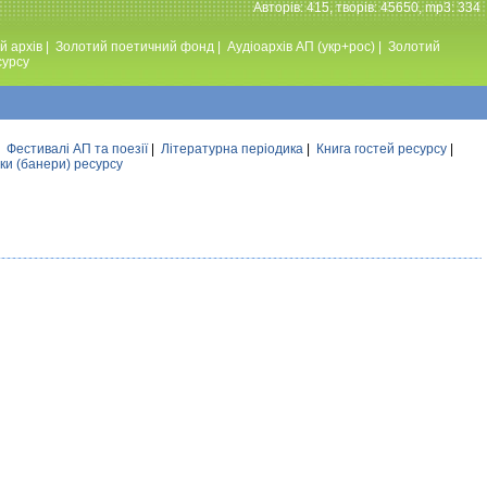
Авторiв: 415, творiв: 45650, mp3: 334
й архів
|
Золотий поетичний фонд
|
Аудiоархiв АП (укр+рос)
|
Золотий
сурсу
|
Фестивалi АП та поезiї
|
Літературна періодика
|
Книга гостей ресурсу
|
ки (банери) ресурсу