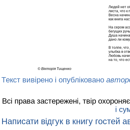
Людей нет об
листа, что к
Весна начин
как книга нас
На сером асф
бегущих ручь
Душа начинае
дано ли кому
В толпе, что
улыбка в отве
Любовь начин
на то, что ес
©
Вiкторiя Тищенко
Текст вивірено і опубліковано
автор
Всі права застережені, твір охорон
і су
Написати відгук в книгу гостей а