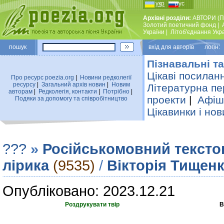
укр
рус
Архівні розділи:
АВТОРИ (П
Золотий поетичний фонд
|
України
|
Лiтоб'єднання Укр
пошук
вхiд для авторiв логін:
Пізнавальні та
Цікаві посилан
Про ресурс poezia.org
|
Новини редколегiї
ресурсу
|
Загальний архiв новин
|
Новим
Літературна пе
авторам
|
Редколегiя, контакти
|
Потрiбно
|
проекти
|
Афіша
Подяки за допомогу та співробітництво
Цікавинки і нов
???
»
Російськомовний тексто
лірика
(9535)
/
Вiкторiя Тищен
Опубліковано: 2023.12.21
Роздрукувати твір
В