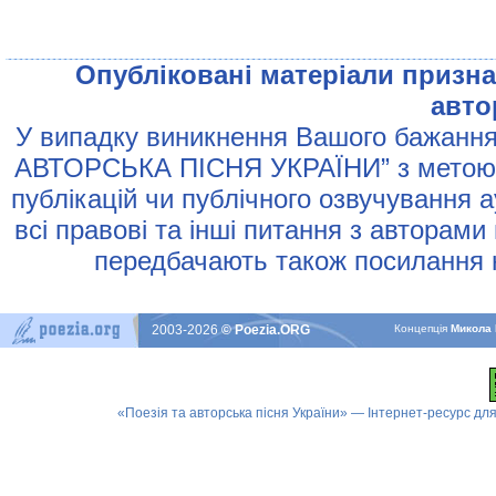
Опублiкованi матерiали признач
авто
У випадку виникнення Вашого бажання 
АВТОРСЬКА ПIСНЯ УКРАЇНИ” з метою р
публiкацiй чи публiчного озвучування 
всi правовi та iншi питання з авторами
передбачають також посилання н
2003-2026
© Poezia.ORG
Концепцiя
Микола 
«Поезія та авторська пісня України» — Інтернет-ресурс для