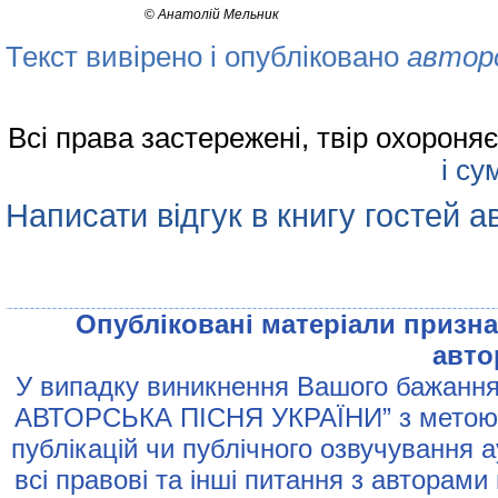
©
Анатолій Мельник
Текст вивірено і опубліковано
автор
Всі права застережені, твір охорон
і су
Написати відгук в книгу гостей а
Опублiкованi матерiали признач
авто
У випадку виникнення Вашого бажання 
АВТОРСЬКА ПIСНЯ УКРАЇНИ” з метою р
публiкацiй чи публiчного озвучування 
всi правовi та iншi питання з авторами