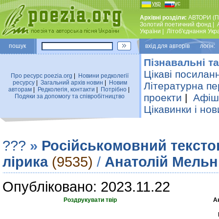
укр
рус
Архівні розділи:
АВТОРИ (П
Золотий поетичний фонд
|
України
|
Лiтоб'єднання Укр
пошук
вхiд для авторiв логін:
Пізнавальні та
Цікаві посилан
Про ресурс poezia.org
|
Новини редколегiї
ресурсу
|
Загальний архiв новин
|
Новим
Літературна пе
авторам
|
Редколегiя, контакти
|
Потрiбно
|
проекти
|
Афіша
Подяки за допомогу та співробітництво
Цікавинки і нов
???
»
Російськомовний тексто
лірика
(9535)
/
Анатолій Мель
Опубліковано: 2023.11.22
Роздрукувати твір
А