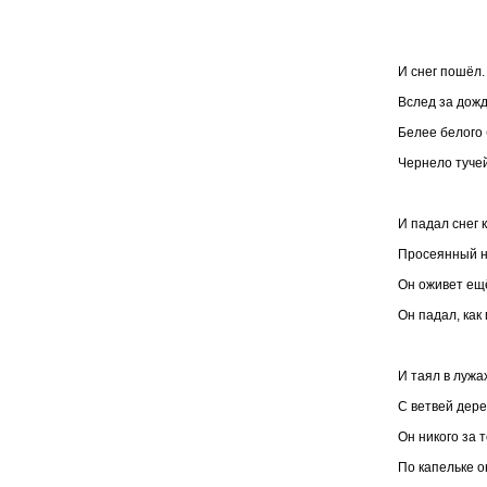
И снег пошёл.
Вслед за дожд
Белее белого 
Чернело туче
И падал снег 
Просеянный н
Он оживет ещё
Он падал, как
И таял в лужах
С ветвей дере
Он никого за т
По капельке о