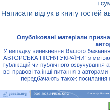
і су
Написати відгук в книгу гостей а
Опублiкованi матерiали признач
авто
У випадку виникнення Вашого бажання 
АВТОРСЬКА ПIСНЯ УКРАЇНИ” з метою р
публiкацiй чи публiчного озвучування 
всi правовi та iншi питання з авторами
передбачають також посилання н
2003-2026
© Poezia.ORG
Концепцiя
Микола 