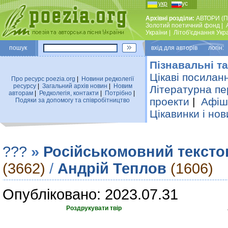
укр
рус
Архівні розділи:
АВТОРИ (П
Золотий поетичний фонд
|
України
|
Лiтоб'єднання Укр
пошук
вхiд для авторiв логін:
Пізнавальні та
Цікаві посилан
Про ресурс poezia.org
|
Новини редколегiї
ресурсу
|
Загальний архiв новин
|
Новим
Літературна пе
авторам
|
Редколегiя, контакти
|
Потрiбно
|
проекти
|
Афіша
Подяки за допомогу та співробітництво
Цікавинки і нов
???
»
Російськомовний тексто
(3662)
/
Андрій Теплов
(1606)
Опубліковано: 2023.07.31
Роздрукувати твір