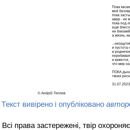
Пока касае
моё беззв
пока засты
амур - не 
пока под 
ещё блести
не близкий
а жизнь, ка
...неощут
и пустота 
и родничок
перебивая
и кажется,
что мир на
ПОКА дыха
твоих ресн
31.07.2023
©
Андрій Теплов
Текст вивірено і опубліковано
автор
Всі права застережені, твір охорон