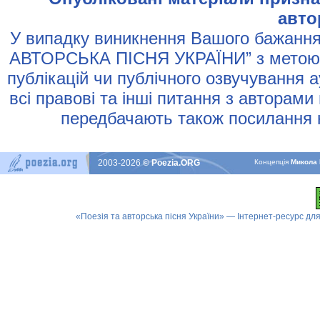
авто
У випадку виникнення Вашого бажання 
АВТОРСЬКА ПIСНЯ УКРАЇНИ” з метою р
публiкацiй чи публiчного озвучування 
всi правовi та iншi питання з авторами
передбачають також посилання н
2003-2026
© Poezia.ORG
Концепцiя
Микола 
«Поезія та авторська пісня України» — Інтернет-ресурс для