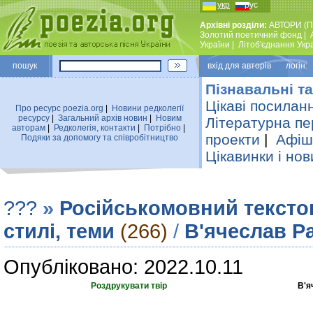
укр
рус
Архівні розділи:
АВТОРИ (П
Золотий поетичний фонд
|
України
|
Лiтоб'єднання Укр
пошук
вхiд для авторiв логін:
Пізнавальні та
Цікаві посилан
Про ресурс poezia.org
|
Новини редколегiї
ресурсу
|
Загальний архiв новин
|
Новим
Літературна пе
авторам
|
Редколегiя, контакти
|
Потрiбно
|
проекти
|
Афіша
Подяки за допомогу та співробітництво
Цікавинки і нов
???
»
Російськомовний тексто
стилі, теми
(266)
/
В'ячеслав Р
Опубліковано: 2022.10.11
Роздрукувати твір
В'я