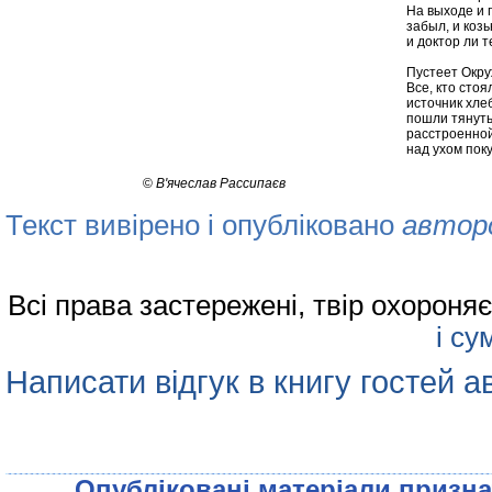
На выходе и
забыл, и коз
и доктор ли т
Пустеет Окру
Все, кто стоя
источник хлеб
пошли тянут
расстроенно
над ухом пок
©
В'ячеслав Рассипаєв
Текст вивірено і опубліковано
автор
Всі права застережені, твір охорон
і су
Написати відгук в книгу гостей а
Опублiкованi матерiали признач