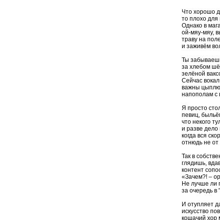
Что хорошо д
то плохо для
Однако в маг
ой-мяу-мяу, 
траву на пол
и заживём вол
Ты забываешь
за хлебом шё
зелёной вакс
Сейчас вокал
важны цыплю
напополам с 
Я просто сто
певиц, быльё
что некого ту
и разве дело 
когда вся ско
отнюдь не от
Так в собств
глядишь, вдав
контент сопо
«Зачем?! – о
Не лучше ли 
за очередь в 
И отупляет 
искусство по
кошачий хор 