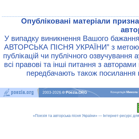
Опублiкованi матерiали признач
авто
У випадку виникнення Вашого бажання 
АВТОРСЬКА ПIСНЯ УКРАЇНИ” з метою р
публiкацiй чи публiчного озвучування 
всi правовi та iншi питання з авторами
передбачають також посилання н
2003-2026
© Poezia.ORG
Концепцiя
Микола 
«Поезія та авторська пісня України» — Інтернет-ресурс для