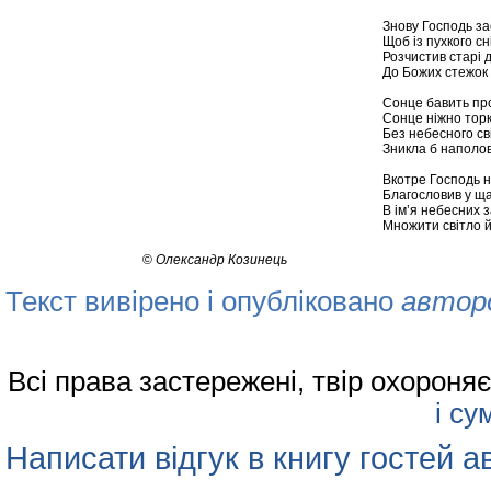
Знову Господь за
Щоб із пухкого сн
Розчистив старі 
До Божих стежок 
Сонце бавить про
Сонце ніжно торк
Без небесного св
Зникла б наполов
Вкотре Господь н
Благословив у ща
В ім’я небесних з
Множити світло й
©
Олександр Козинець
Текст вивірено і опубліковано
автор
Всі права застережені, твір охорон
і су
Написати відгук в книгу гостей а