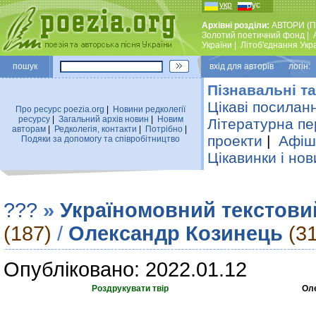
укр
рус
Архівні розділи:
АВТОРИ (П
Золотий поетичний фонд
|
України
|
Лiтоб'єднання Укр
пошук
вхiд для авторiв логін:
Пізнавальні та
Цікаві посилан
Про ресурс poezia.org
|
Новини редколегiї
ресурсу
|
Загальний архiв новин
|
Новим
Літературна пе
авторам
|
Редколегiя, контакти
|
Потрiбно
|
проекти
|
Афіша
Подяки за допомогу та співробітництво
Цікавинки і нов
???
»
Україномовний текстови
(187)
/
Олександр Козинець
(3
Опубліковано: 2022.01.12
Роздрукувати твір
Ол