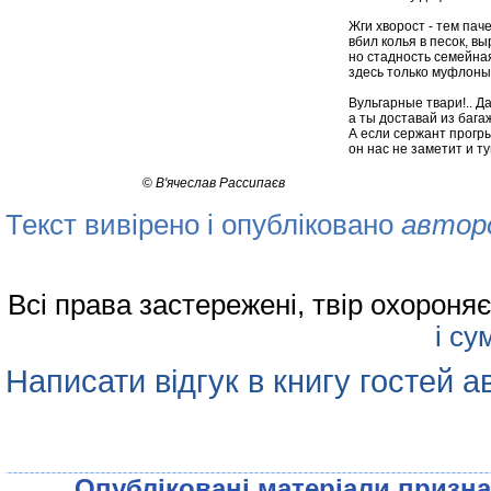
Жги хворост - тем паче
вбил колья в песок, в
но стадность семейная
здесь только муфлоны 
Вульгарные твари!.. Д
а ты доставай из бага
А если сержант прогры
он нас не заметит и т
©
В'ячеслав Рассипаєв
Текст вивірено і опубліковано
автор
Всі права застережені, твір охорон
і су
Написати відгук в книгу гостей а
Опублiкованi матерiали признач