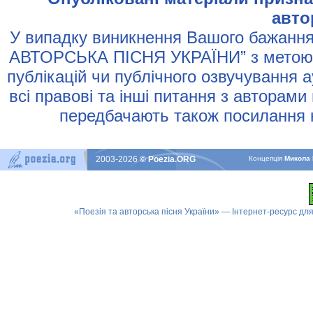
авто
У випадку виникнення Вашого бажання 
АВТОРСЬКА ПIСНЯ УКРАЇНИ” з метою р
публiкацiй чи публiчного озвучування 
всi правовi та iншi питання з авторами
передбачають також посилання н
2003-2026
© Poezia.ORG
Концепцiя
Микола 
«Поезія та авторська пісня України» — Інтернет-ресурс для