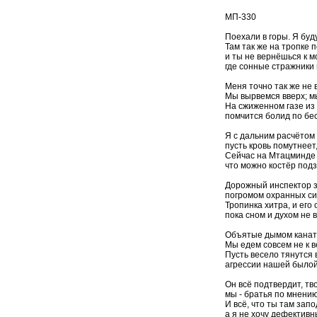
МП-330
Поехали в горы. Я буду
Там так же на тропке 
и ты не вернёшься к 
где сонные стражники
Меня точно так же не
Мы вырвемся вверх; мы
На сжиженном газе из 
помчится болид по бе
Я с дальним расчётом
пусть кровь помутнеет
Сейчас на Мтацминде 
что можно костёр под
Дорожный инспектор з
погромом охранных сис
Тропинка хитра, и его
пока сном и духом не 
Объятые дымом канат
Мы едем совсем не к 
Пусть весело тянутся 
агрессии нашей былой
Он всё подтвердит, тв
мы - братья по мнени
И всё, что ты там запо
а я не хочу дефективн