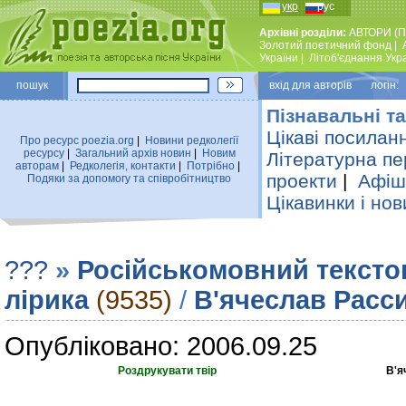
укр
рус
Архівні розділи:
АВТОРИ (П
Золотий поетичний фонд
|
України
|
Лiтоб'єднання Укр
пошук
вхiд для авторiв логін:
Пізнавальні та
Цікаві посилан
Про ресурс poezia.org
|
Новини редколегiї
ресурсу
|
Загальний архiв новин
|
Новим
Літературна пе
авторам
|
Редколегiя, контакти
|
Потрiбно
|
проекти
|
Афіша
Подяки за допомогу та співробітництво
Цікавинки і нов
???
»
Російськомовний тексто
лірика
(9535)
/
В'ячеслав Расс
Опубліковано: 2006.09.25
Роздрукувати твір
В'я