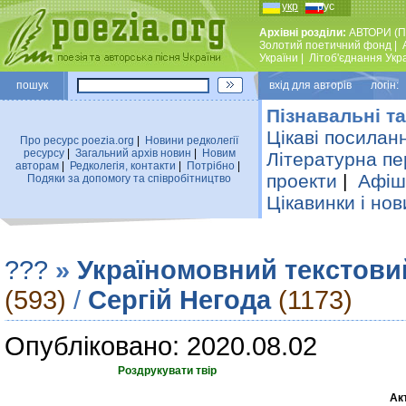
укр
рус
Архівні розділи:
АВТОРИ (П
Золотий поетичний фонд
|
України
|
Лiтоб'єднання Укр
пошук
вхiд для авторiв логін:
Пізнавальні та
Цікаві посилан
Про ресурс poezia.org
|
Новини редколегiї
ресурсу
|
Загальний архiв новин
|
Новим
Літературна пе
авторам
|
Редколегiя, контакти
|
Потрiбно
|
проекти
|
Афіша
Подяки за допомогу та співробітництво
Цікавинки і нов
???
»
Україномовний текстови
(593)
/
Сергій Негода
(1173)
Опубліковано: 2020.08.02
Роздрукувати твір
Ак