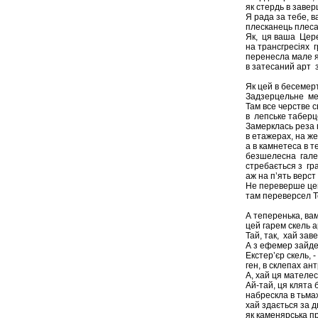
як стердь в заве
Я рада за тебе, 
плесканець плеса
Як, ця ваша Цере
на трансгресіях 
перенесла мале 
в затесаний арт 
Як цей в бесемер
Задзерцельне мег
Там все черстве 
в лепське табер
Замерклась реза
в етажерах, на ж
а в камнетеса в т
безшелесна гале
стребається з гр
аж на п’ять верст 
Не переверше цей
там переверсел Т
А теперенька, ва
цей гарем скель а
Тай, так, хай зав
А з ефемер зайде
Екстер’єр скель, -
ген, в склепах а
А, хай ця мателеса
Ай-тай, ця клята
набрескла в тьмах
хай здається за д
як каменярська пр