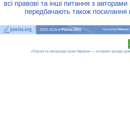
всi правовi та iншi питання з авторами
передбачають також посилання н
2003-2026
© Poezia.ORG
Концепцiя
Микола 
«Поезія та авторська пісня України» — Інтернет-ресурс для