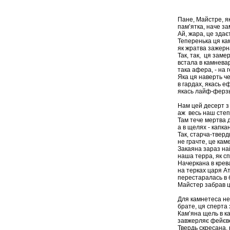
Пане, Майстре, як
пам’ятка, наче з
Ай, жара, це здає
Теперенька ця ка
як жратва зажерн
Так, так, ця зам
встала в камнева
така афера, - на 
Яка ця наверть ч
в гардах, якась 
якась лайф-ферзь
Нам цей десерт з 
аж весь наш степ
Там тече мертва 
а в щелях - капка
Так, старча-твердь
не грачте, це кам
Закаяна зараз н
наша терра, як с
Начеркана в крев
на терках царя А
перестаралась в 
Майстер забрав це
Для камнетеса не
брате, ця сперта
Кам’яна щель в к
завжерляє фейєве
Твердь скресана,