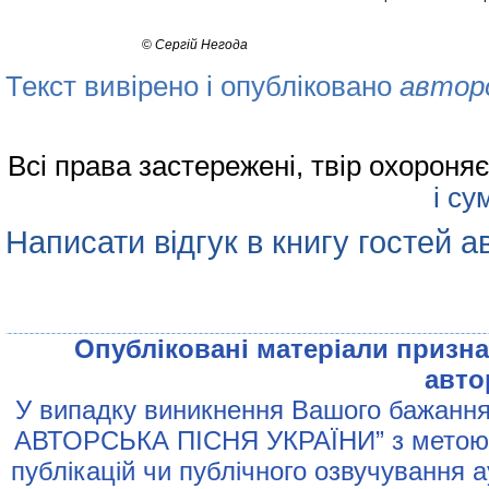
©
Сергій Негода
Текст вивірено і опубліковано
автор
Всі права застережені, твір охорон
і су
Написати відгук в книгу гостей а
Опублiкованi матерiали признач
авто
У випадку виникнення Вашого бажання 
АВТОРСЬКА ПIСНЯ УКРАЇНИ” з метою р
публiкацiй чи публiчного озвучування 