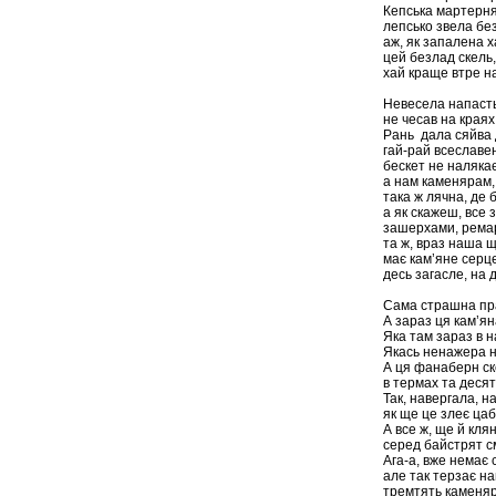
Кепська мартерня
лепсько звела без
аж, як запалена х
цей безлад скель,
хай краще втре н
Невесела напасть
не чесав на краях
Рань дала сяйва 
гай-рай всеславен
бескет не налякає
а нам каменярам,
така ж лячна, де 
а як скажеш, все 
зашерхами, рема
та ж, враз наша 
має кам’яне серце
десь загасле, на 
Сама страшна пр
А зараз ця кам’я
Яка там зараз в 
Якась ненажера н
А ця фанаберн ск
в термах та десят
Так, навергала, н
як ще це злеє цаб
А все ж, ще й кля
серед байстрят с
Ага-а, вже немає 
але так терзає на
тремтять каменяр