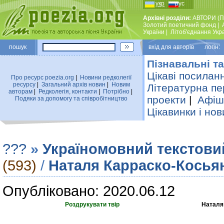
укр
рус
Архівні розділи:
АВТОРИ (П
Золотий поетичний фонд
|
України
|
Лiтоб'єднання Укр
пошук
вхiд для авторiв логін:
Пізнавальні та
Цікаві посилан
Про ресурс poezia.org
|
Новини редколегiї
ресурсу
|
Загальний архiв новин
|
Новим
Літературна пе
авторам
|
Редколегiя, контакти
|
Потрiбно
|
проекти
|
Афіша
Подяки за допомогу та співробітництво
Цікавинки і нов
???
»
Україномовний текстови
(593)
/
Наталя Карраско-Кось
Опубліковано: 2020.06.12
Роздрукувати твір
Наталя