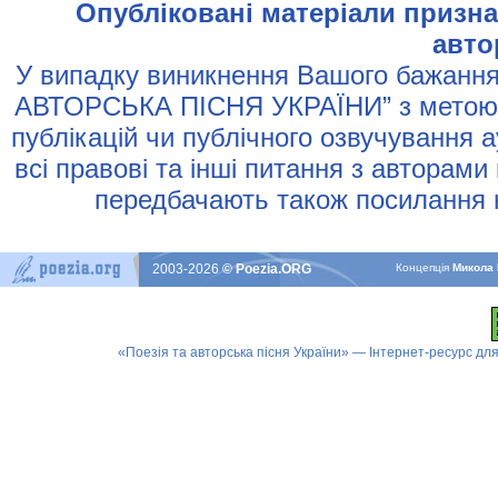
Опублiкованi матерiали признач
авто
У випадку виникнення Вашого бажання 
АВТОРСЬКА ПIСНЯ УКРАЇНИ” з метою р
публiкацiй чи публiчного озвучування 
всi правовi та iншi питання з авторами
передбачають також посилання н
2003-2026
© Poezia.ORG
Концепцiя
Микола 
«Поезія та авторська пісня України» — Інтернет-ресурс для