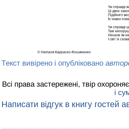
Чи справді в
Ці двоє закох
Підійняті ве
Їх човен пли
Чи справді ц
Такі непорушн
Неначе їм не
І світ їх схов
©
Наталя Карраско-Косьяненко
Текст вивірено і опубліковано
автор
Всі права застережені, твір охорон
і су
Написати відгук в книгу гостей а