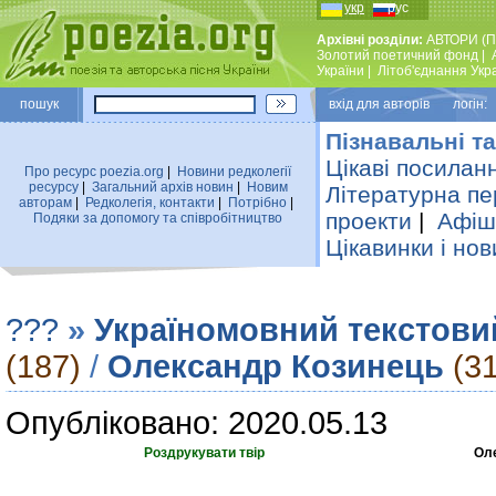
укр
рус
Архівні розділи:
АВТОРИ (П
Золотий поетичний фонд
|
України
|
Лiтоб'єднання Укр
пошук
вхiд для авторiв логін:
Пізнавальні та
Цікаві посилан
Про ресурс poezia.org
|
Новини редколегiї
ресурсу
|
Загальний архiв новин
|
Новим
Літературна пе
авторам
|
Редколегiя, контакти
|
Потрiбно
|
проекти
|
Афіша
Подяки за допомогу та співробітництво
Цікавинки і нов
???
»
Україномовний текстови
(187)
/
Олександр Козинець
(3
Опубліковано: 2020.05.13
Роздрукувати твір
Ол