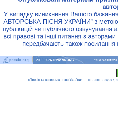
авто
У випадку виникнення Вашого бажання 
АВТОРСЬКА ПIСНЯ УКРАЇНИ” з метою р
публiкацiй чи публiчного озвучування 
всi правовi та iншi питання з авторами
передбачають також посилання н
2003-2026
© Poezia.ORG
Концепцiя
Микола 
«Поезія та авторська пісня України» — Інтернет-ресурс для