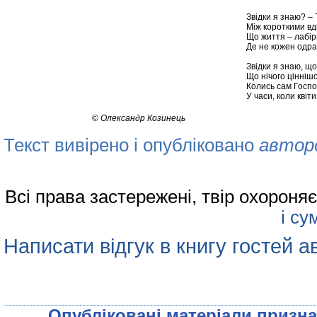
Звідки я знаю? – 
Між короткими вд
Що життя – лабір
Де не кожен одра
Звідки я знаю, щ
Що нічого ціннішо
Колись сам Господь
У часи, коли кві
©
Олександр Козинець
Текст вивірено і опубліковано
автор
Всі права застережені, твір охорон
і су
Написати відгук в книгу гостей а
Опублiкованi матерiали признач