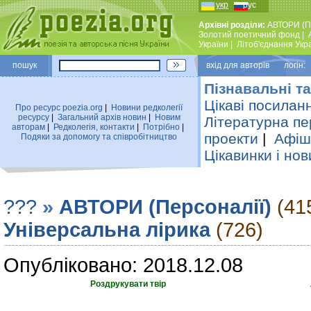
укр
рус
Архівні розділи:
АВТОРИ (П
Золотий поетичний фонд
|
України
|
Лiтоб'єднання Укр
пошук
вхiд для авторiв логін:
Пізнавальні та
Цікаві посилан
Про ресурс poezia.org
|
Новини редколегiї
ресурсу
|
Загальний архiв новин
|
Новим
Літературна пе
авторам
|
Редколегiя, контакти
|
Потрiбно
|
проекти
|
Афіша
Подяки за допомогу та співробітництво
Цікавинки і нов
???
»
АВТОРИ (Персоналії)
(41
Універсальна лірика
(726)
Опубліковано: 2018.12.08
Роздрукувати твір