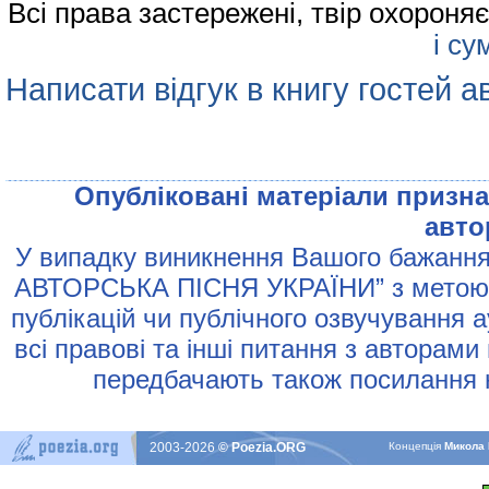
Всі права застережені, твір охорон
і су
Написати відгук в книгу гостей а
Опублiкованi матерiали признач
авто
У випадку виникнення Вашого бажання 
АВТОРСЬКА ПIСНЯ УКРАЇНИ” з метою р
публiкацiй чи публiчного озвучування 
всi правовi та iншi питання з авторами
передбачають також посилання н
2003-2026
© Poezia.ORG
Концепцiя
Микола 