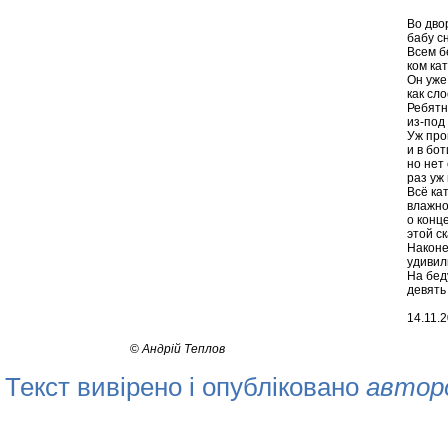
Во дво
бабу с
Всем б
ком кат
Он уже
как сл
Ребятн
из-под
Уж про
и в бот
но нет
раз уж 
Всё ка
влажно
о конц
этой с
Наконе
удивил
На бед
девять
14.11.2
©
Андрій Теплов
Текст вивірено і опубліковано
автор