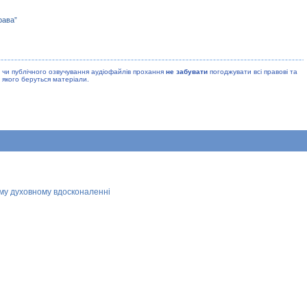
рава”
 чи публiчного озвучування аудiофайлiв прохання
не забувати
погоджувати всi правовi та
 якого беруться матерiали.
ому духовному вдосконаленні