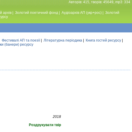
Авторiв: 415, творiв: 45649, mp3: 334
й архів
|
Золотий поетичний фонд
|
Аудiоархiв АП (укр+рос)
|
Золотий
сурсу
|
Фестивалi АП та поезiї
|
Літературна періодика
|
Книга гостей ресурсу
|
ки (банери) ресурсу
2018
Роздрукувати твір