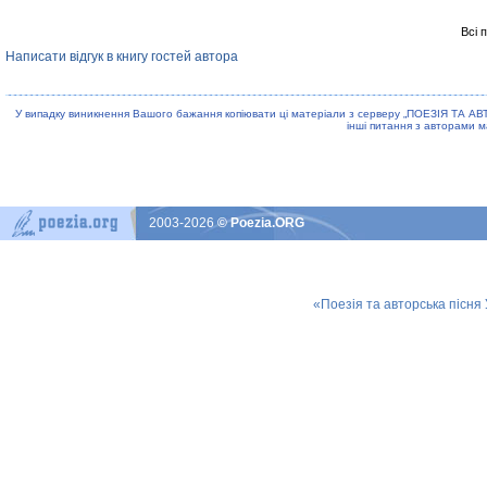
Всі 
Написати відгук в книгу гостей автора
У випадку виникнення Вашого бажання копiювати цi матерiали з серверу „ПОЕЗIЯ ТА АВ
iншi питання з авторами м
2003-2026
© Poezia.ORG
«Поезія та авторська пісня