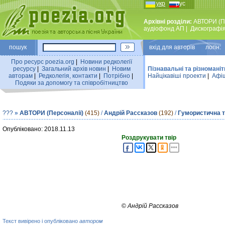
укр
рус
Архівні розділи:
АВТОРИ (П
аудiофонд АП
|
Дискографi
пошук
вхiд для авторiв логін:
Про ресурс poezia.org
|
Новини редколегiї
ресурсу
|
Загальний архiв новин
|
Новим
Пізнавальні та різноманіт
авторам
|
Редколегiя, контакти
|
Потрiбно
|
Найцiкавiшi проекти
|
Афіш
Подяки за допомогу та співробітництво
???
»
АВТОРИ (Персоналії)
(415)
/
Андрiй Рассказов
(192)
/
Гумористична та
Опубліковано: 2018.11.13
Роздрукувати твір
©
Андрiй Рассказов
Текст вивірено і опубліковано
автором