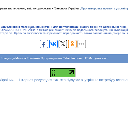
права застережені, твір охороняється Законом України
„Про авторське право і суміжні п
Опублiкованi матерiали призначенi для популяризацiї жанру поезiї та авторської пiснi.
ТОРСЬКА ПIСНЯ УКРАЇНИ” з метою рiзноманiтних видiв подальшого тиражування, публiкацiй
атерiалiв. Правила ввiчливостi та коректностi передбачають також посилання на джерело, з
Концепцiя
Микола Кротенко
Програмування
Tebenko.com
| IT
Martynuk.com
 України» — Інтернет-ресурс для тих, хто відчуває внутрішню потребу у власн