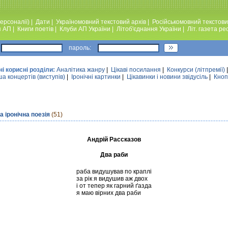
ерсоналії)
|
Дати
|
Україномовний текстовий архiв
|
Російськомовний текстови
я АП
|
Книги поетiв
|
Клуби АП України
|
Лiтоб'єднання України
|
Лiт. газета ре
пароль:
ні корисні розділи:
Аналiтика жанру
|
Цікаві посилання
|
Конкурси (лiтпремiї)
а концертів (виступів)
|
Iронiчнi картинки
|
Цікавинки і новини звідусіль
|
Кноп
 іронічна поезія
(51)
Андрiй Рассказов
Два раби
раба видушував по краплi
за рiк я видушив аж двох
i от тепер як гарний ґазда
я маю вiрних два раби