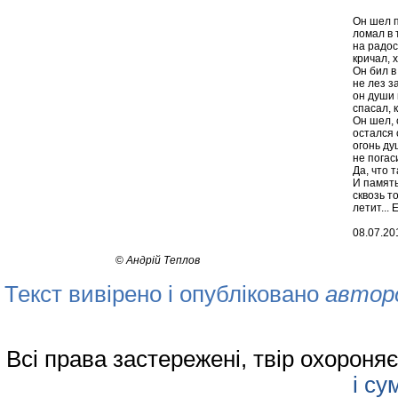
Он шел п
ломал в 
на радос
кричал, 
Он бил в
не лез з
он души 
спасал, 
Он шел, 
остался 
огонь ду
не погас
Да, что 
И память
сквозь т
летит... 
08.07.201
©
Андрій Теплов
Текст вивірено і опубліковано
автор
Всі права застережені, твір охорон
і су