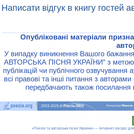
Написати відгук в книгу гостей а
Опублiкованi матерiали признач
авто
У випадку виникнення Вашого бажання 
АВТОРСЬКА ПIСНЯ УКРАЇНИ” з метою р
публiкацiй чи публiчного озвучування 
всi правовi та iншi питання з авторами
передбачають також посилання н
2003-2026
© Poezia.ORG
Концепцiя
Микола 
«Поезія та авторська пісня України» — Інтернет-ресурс для