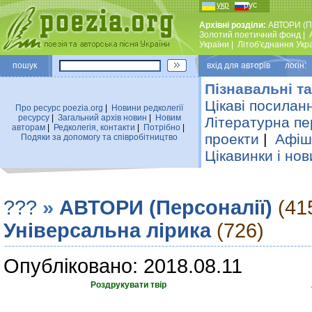
укр
рус
Архівні розділи:
АВТОРИ (П
Золотий поетичний фонд
|
України
|
Лiтоб'єднання Укр
пошук
вхiд для авторiв логін:
Пізнавальні та
Цікаві посилан
Про ресурс poezia.org
|
Новини редколегiї
ресурсу
|
Загальний архiв новин
|
Новим
Літературна пе
авторам
|
Редколегiя, контакти
|
Потрiбно
|
проекти
|
Афіша
Подяки за допомогу та співробітництво
Цікавинки і нов
???
»
АВТОРИ (Персоналії)
(41
Універсальна лірика
(726)
Опубліковано: 2018.08.11
Роздрукувати твір