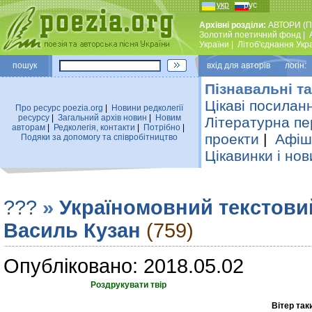
укр
рус
Архівні розділи:
АВТОРИ (П
Золотий поетичний фонд
|
України
|
Лiтоб'єднання Укр
пошук
вхiд для авторiв логін:
Пізнавальні та
Цікаві посилан
Про ресурс poezia.org
|
Новини редколегiї
ресурсу
|
Загальний архiв новин
|
Новим
Літературна пе
авторам
|
Редколегiя, контакти
|
Потрiбно
|
проекти
|
Афіша
Подяки за допомогу та співробітництво
Цікавинки і нов
???
»
Україномовний текстови
Василь Кузан
(759)
Опубліковано: 2018.05.02
Роздрукувати твір
Вітер так