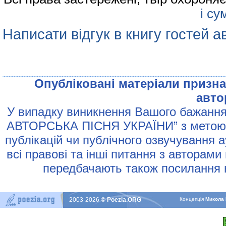
і су
Написати відгук в книгу гостей а
Опублiкованi матерiали признач
авто
У випадку виникнення Вашого бажання 
АВТОРСЬКА ПIСНЯ УКРАЇНИ” з метою р
публiкацiй чи публiчного озвучування 
всi правовi та iншi питання з авторами
передбачають також посилання н
2003-2026
© Poezia.ORG
Концепцiя
Микола 