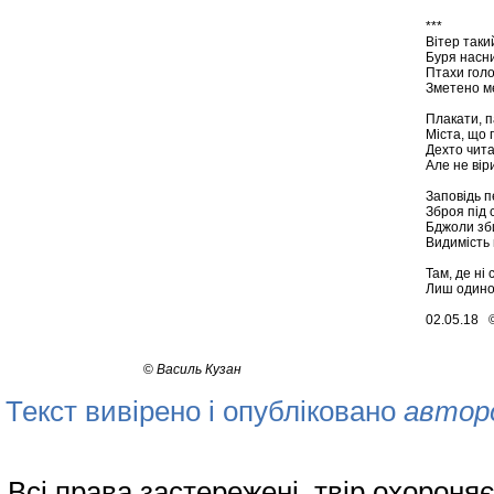
***
Вітер таки
Буря насни
Птахи голо
Зметено м
Плакати, 
Міста, що 
Дехто чита
Але не вір
Заповідь 
Зброя під 
Бджоли зби
Видимість 
Там, де ні 
Лиш одинок
02.05.18 
©
Василь Кузан
Текст вивірено і опубліковано
автор
Всі права застережені, твір охорон