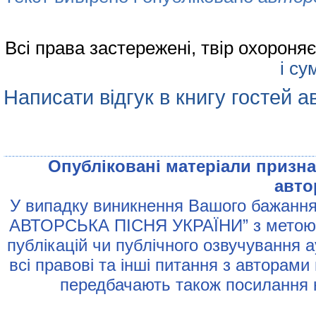
Всі права застережені, твір охорон
і су
Написати відгук в книгу гостей а
Опублiкованi матерiали признач
авто
У випадку виникнення Вашого бажання 
АВТОРСЬКА ПIСНЯ УКРАЇНИ” з метою р
публiкацiй чи публiчного озвучування 
всi правовi та iншi питання з авторами
передбачають також посилання н