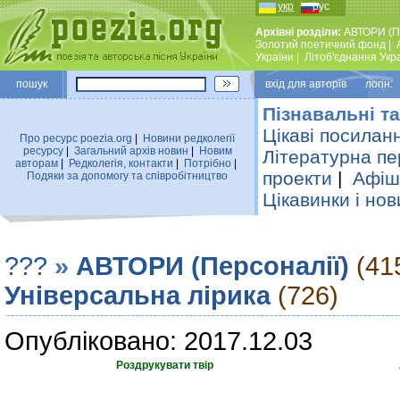
укр
рус
Архівні розділи:
АВТОРИ (П
Золотий поетичний фонд
|
України
|
Лiтоб'єднання Укр
пошук
вхiд для авторiв логін:
Пізнавальні та
Цікаві посилан
Про ресурс poezia.org
|
Новини редколегiї
ресурсу
|
Загальний архiв новин
|
Новим
Літературна пе
авторам
|
Редколегiя, контакти
|
Потрiбно
|
проекти
|
Афіша
Подяки за допомогу та співробітництво
Цікавинки і нов
???
»
АВТОРИ (Персоналії)
(41
Універсальна лірика
(726)
Опубліковано: 2017.12.03
Роздрукувати твір