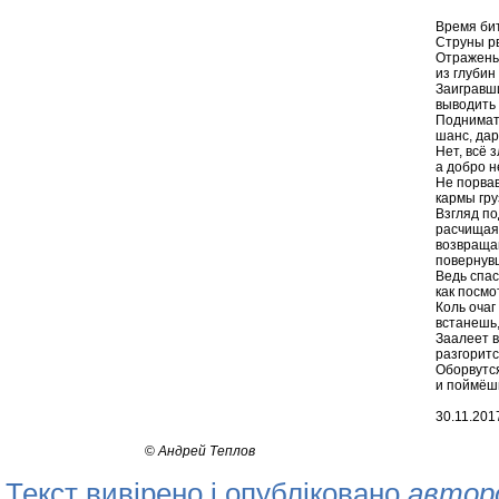
Время бит
Струны рв
Отражень
из глубин
Заигравш
выводить 
Поднимать
шанс, да
Нет, всё 
а добро н
Не порвав
кармы гру
Взгляд по
расчищая 
возвращай
повернув
Ведь спас
как посмо
Коль очаг
встанешь
Заалеет в
разгоритс
Оборвутся
и поймёш
30.11.2017
©
Андрей Теплов
Текст вивірено і опубліковано
автор