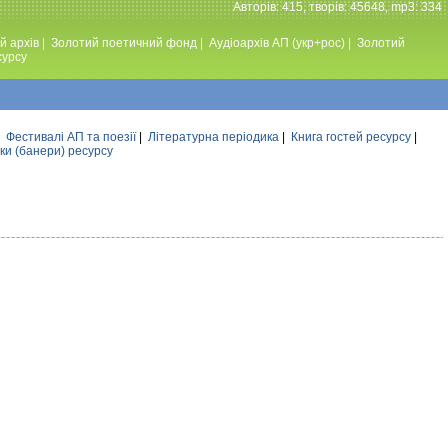
Авторiв: 415, творiв: 45648, mp3: 334
й архів
|
Золотий поетичний фонд
|
Аудiоархiв АП (укр+рос)
|
Золотий
сурсу
|
Фестивалi АП та поезiї
|
Літературна періодика
|
Книга гостей ресурсу
|
ки (банери) ресурсу