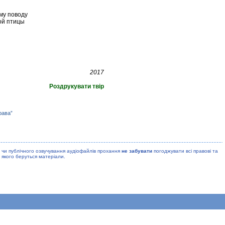
му поводу
ой птицы
2017
Роздрукувати твір
рава”
 чи публiчного озвучування аудiофайлiв прохання
не забувати
погоджувати всi правовi та
 якого беруться матерiали.