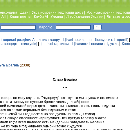
ерсоналії)
|
Дати
|
Україномовний текстовий архiв
|
Російськомовний текстови
я АП
|
Книги поетiв
|
Клуби АП України
|
Лiтоб'єднання України
|
Лiт. газета ре
пароль:
ні корисні розділи:
Аналiтика жанру
|
Цікаві посилання
|
Конкурси (лiтпремiї)
а концертів (виступів)
|
Iронiчнi картинки
|
Цікавинки і новини звідусіль
|
Кноп
ьга Брагіна
(2338)
Ольга Брагіна
***
 теперь не могу слушать "Ундервуд" потому что мы слушали его вместе
 все эти никому не нужные брелки чехлы для айфонов
дней символикой перья цветов чистоты вылазят сквозь ткань подушки
тся по земле неродным безнадежным снегом
аешь свой пин-код несколько раз дуешь на пальцы холод
ает любую оплошность припухлость век пустую тележку в кассе
елали когда всем надоело есть мандарины загадывать желания
 же из года в год когда-нибудь они точно сбудутся