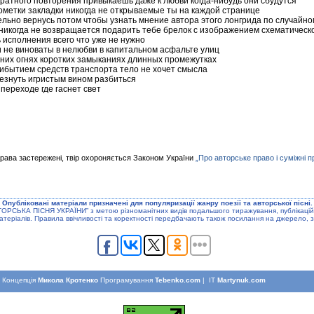
кратного повторения привыкаешь даже к любви когда-нибудь они сбудутся
пометки закладки никогда не открываемые ты на каждой странице
ельно вернусь потом чтобы узнать мнение автора этого лонгрида по случайно
 никогда не возвращается подарить тебе брелок с изображением схематическ
 исполнения всего что уже не нужно
и не виноваты в нелюбви в капитальном асфальте улиц
дних огнях коротких замыканиях длинных промежутках
ибытием средств транспорта тело не хочет смысла
чезнуть игристым вином разбиться
переходе где гаснет свет
права застережені, твір охороняється Законом України
„Про авторське право і суміжні п
Опублiкованi матерiали призначенi для популяризацiї жанру поезiї та авторської пiснi.
ТОРСЬКА ПIСНЯ УКРАЇНИ” з метою рiзноманiтних видiв подальшого тиражування, публiкацiй
атерiалiв. Правила ввiчливостi та коректностi передбачають також посилання на джерело, з
Концепцiя
Микола Кротенко
Програмування
Tebenko.com
| IT
Martynuk.com