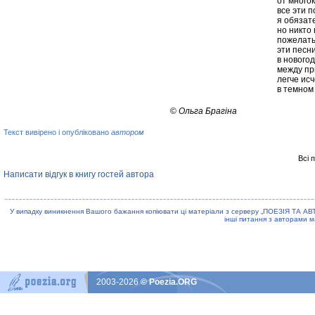
от много
все эти 
я обязат
но никто
пожелать
эти песн
в нового
между пр
легче ис
в темном 
©
Ольга Брагіна
Текст вивірено і опубліковано
автором
Всі 
Написати відгук в книгу гостей автора
У випадку виникнення Вашого бажання копiювати цi матерiали з серверу „ПОЕЗIЯ ТА АВ
iншi питання з авторами м
2003-2026
© Poezia.ORG