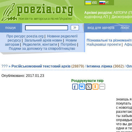
укр
рус
Архівні розділи:
АВТОРИ (П
аудiофонд АП
|
Дискографi
пошук
вхiд для авторiв логін:
Про ресурс poezia.org
|
Новини редколегiї
ресурсу
|
Загальний архiв новин
|
Новим
Пізнавальні та різноманіт
авторам
|
Редколегiя, контакти
|
Потрiбно
|
Найцiкавiшi проекти
|
Афіш
Подяки за допомогу та співробітництво
???
»
Російськомовний текстовий архів
(28879)
/
Інтимна лірика
(3662)
/
Ол
Опубліковано: 2017.01.23
Роздрукувати твір
знаешь я
покупать
с нового
разлетаю
ты забыв
оправдыв
что вы д
одни и те