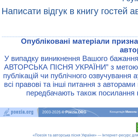
Написати відгук в книгу гостей а
Опублiкованi матерiали признач
авто
У випадку виникнення Вашого бажання 
АВТОРСЬКА ПIСНЯ УКРАЇНИ” з метою р
публiкацiй чи публiчного озвучування 
всi правовi та iншi питання з авторами
передбачають також посилання н
2003-2026
© Poezia.ORG
Концепцiя
Микола 
«Поезія та авторська пісня України» — Інтернет-ресурс для