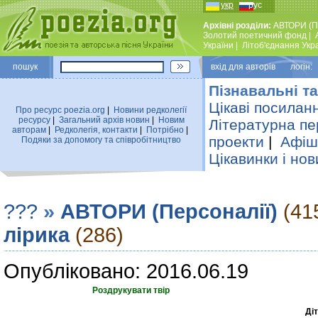
укр
рус
Архівні розділи:
АВТОРИ (П
Золотий поетичний фонд
|
України
|
Лiтоб'єднання Укр
пошук
вхiд для авторiв логін:
Пізнавальні та
Цікаві посилан
Про ресурс poezia.org
|
Новини редколегiї
ресурсу
|
Загальний архiв новин
|
Новим
Літературна пе
авторам
|
Редколегiя, контакти
|
Потрiбно
|
проекти
|
Афіша
Подяки за допомогу та співробітництво
Цікавинки і нов
???
»
АВТОРИ (Персоналії)
(41
лірика
(286)
Опубліковано: 2016.06.19
Роздрукувати твір
Ді