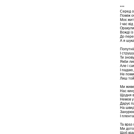
***
Серед о
Поміж о
Моє жит
І час ві
Оракули
Вожді і
До перем
А я шук
Попутні
І струшу
Ти знов
Якби ли
Але і с
І падаю,
Не поми
Лиш той
Ми живе
Нас кин
Щодня в
Немов у
Дарує п
На швид
Занурює
І плента
Та враз
Ми дото
Щоб від