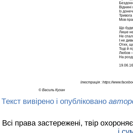
Бездонн
Віднині 
Із доне
Тривога
Мов пра
Що буде 
Лише не
Не спал
І не див
Отих, щ
Тоді й п
Любов –
На розд
19.06.1
Ілюстрація : https://www.face
©
Василь Кузан
Текст вивірено і опубліковано
автор
Всі права застережені, твір охорон
і су