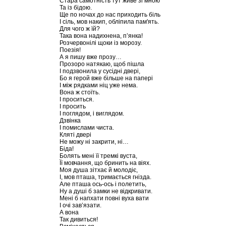
Стара самотність тут живе зі мною
Та із бідою.
Ще по ночах до нас приходить біль
І сіль, мов накип, обліпила пам'ять.
Для чого ж їй?
Така вона надихнена, п’янка!
Розчервонілі щоки із морозу.
Поезія!
А я пишу вже прозу…
Прозоро натякаю, щоб пішла
І подзвонила у сусідні двері,
Бо я герой вже більше на папері
І між рядками ніц уже нема.
Вона ж стоїть.
І проситься.
І просить
І поглядом, і виглядом.
Дзвінка
І помислами чиста.
Кляті двері
Не можу ні закрити, ні…
Біда!
Болять мені її тремкі вуста,
Її мовчання, що бринить на віях.
Моя душа зітхає й молодіє,
І, мов пташа, тримається гнізда.
Але пташа ось-ось і полетить,
Ну а душі б замки не відкривати.
Мені б напхати повні вуха вати
І очі зав’язати.
А вона
Так дивиться!