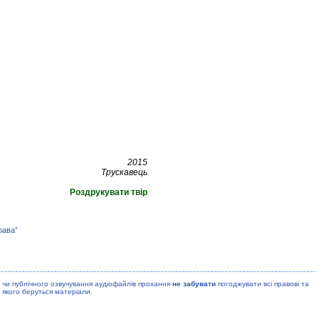
2015
Трускавець
Роздрукувати твір
рава”
 чи публiчного озвучування аудiофайлiв прохання
не забувати
погоджувати всi правовi та
 якого беруться матерiали.