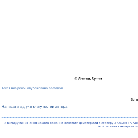
©
Василь Кузан
Текст вивірено і опубліковано
автором
Всі 
Написати відгук в книгу гостей автора
У випадку виникнення Вашого бажання копiювати цi матерiали з серверу „ПОЕЗIЯ ТА АВ
iншi питання з авторами м