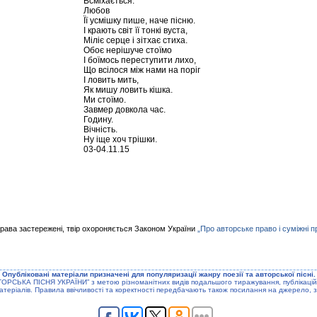
Всміхається.
Любов
Її усмішку пише, наче пісню.
І крають світ її тонкі вуста,
Міліє серце і зітхає стиха.
Обоє нерішуче стоїмо
І боїмось переступити лихо,
Що всілося між нами на поріг
І ловить мить,
Як мишу ловить кішка.
Ми стоїмо.
Завмер довкола час.
Годину.
Вічність.
Ну іще хоч трішки.
03-04.11.15
права застережені, твір охороняється Законом України
„Про авторське право і суміжні п
Опублiкованi матерiали призначенi для популяризацiї жанру поезiї та авторської пiснi.
ТОРСЬКА ПIСНЯ УКРАЇНИ” з метою рiзноманiтних видiв подальшого тиражування, публiкацiй
атерiалiв. Правила ввiчливостi та коректностi передбачають також посилання на джерело, з