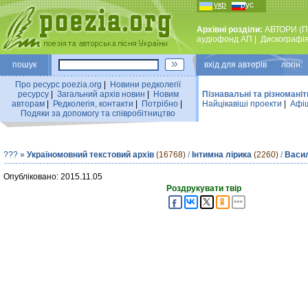
укр
рус
Архівні розділи:
АВТОРИ (П
аудiофонд АП
|
Дискографi
пошук
вхiд для авторiв логін:
Про ресурс poezia.org
|
Новини редколегiї
ресурсу
|
Загальний архiв новин
|
Новим
Пізнавальні та різноманіт
авторам
|
Редколегiя, контакти
|
Потрiбно
|
Найцiкавiшi проекти
|
Афіш
Подяки за допомогу та співробітництво
???
»
Україномовний текстовий архів
(16768)
/
Інтимна лірика
(2260)
/
Васи
Опубліковано: 2015.11.05
Роздрукувати твір