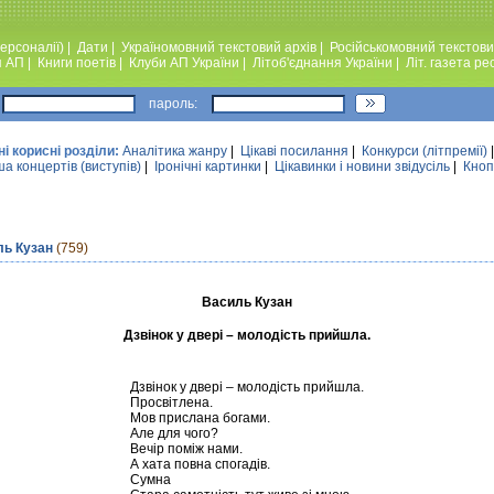
ерсоналії)
|
Дати
|
Україномовний текстовий архiв
|
Російськомовний текстови
я АП
|
Книги поетiв
|
Клуби АП України
|
Лiтоб'єднання України
|
Лiт. газета ре
пароль:
ні корисні розділи:
Аналiтика жанру
|
Цікаві посилання
|
Конкурси (лiтпремiї)
а концертів (виступів)
|
Iронiчнi картинки
|
Цікавинки і новини звідусіль
|
Кноп
ль Кузан
(759)
Василь Кузан
Дзвінок у двері – молодість прийшла.
Дзвінок у двері – молодість прийшла.
Просвітлена.
Мов прислана богами.
Але для чого?
Вечір поміж нами.
А хата повна спогадів.
Сумна