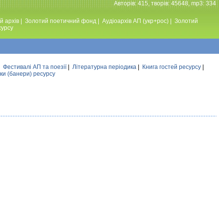
Авторiв: 415, творiв: 45648, mp3: 334
й архів
|
Золотий поетичний фонд
|
Аудiоархiв АП (укр+рос)
|
Золотий
сурсу
|
Фестивалi АП та поезiї
|
Літературна періодика
|
Книга гостей ресурсу
|
ки (банери) ресурсу