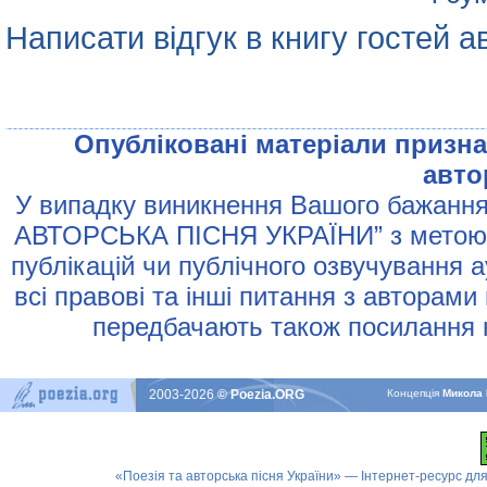
Написати відгук в книгу гостей а
Опублiкованi матерiали признач
авто
У випадку виникнення Вашого бажання 
АВТОРСЬКА ПIСНЯ УКРАЇНИ” з метою р
публiкацiй чи публiчного озвучування 
всi правовi та iншi питання з авторами
передбачають також посилання н
2003-2026
© Poezia.ORG
Концепцiя
Микола 
«Поезія та авторська пісня України» — Інтернет-ресурс для