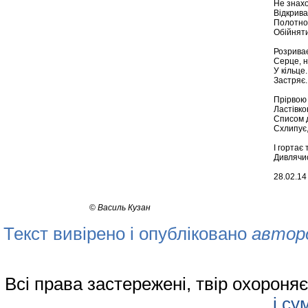
Не знахо
Відкрива
Полотно
Обійняти
Розриває
Серце, н
У кільце
Застряє.
Прірвою 
Ластівко
Списом д
Схлипує,
І гортає
Дивлячис
28.02.14
©
Василь Кузан
Текст вивірено і опубліковано
автор
Всі права застережені, твір охорон
і су