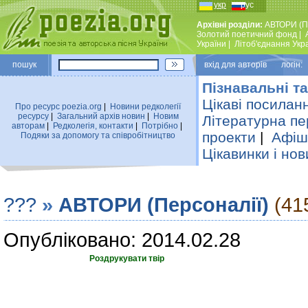
укр
рус
Архівні розділи:
АВТОРИ (П
Золотий поетичний фонд
|
України
|
Лiтоб'єднання Укр
пошук
вхiд для авторiв логін:
Пізнавальні та
Цікаві посилан
Про ресурс poezia.org
|
Новини редколегiї
ресурсу
|
Загальний архiв новин
|
Новим
Літературна пе
авторам
|
Редколегiя, контакти
|
Потрiбно
|
проекти
|
Афіша
Подяки за допомогу та співробітництво
Цікавинки і нов
???
»
АВТОРИ (Персоналії)
(41
Опубліковано: 2014.02.28
Роздрукувати твір