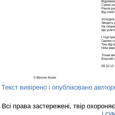
Відривают
Сукню не
Ранок ра
Від очей 
Холодніє 
Зводить 
На скори
Що усім п
І тоді пр
Гарних сл
Тінь від 
Ніби жме
Тільки м
Власній с
08.10.13
©
Василь Кузан
Текст вивірено і опубліковано
автор
Всі права застережені, твір охорон
і су