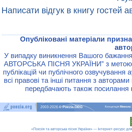
Написати відгук в книгу гостей а
Опублiкованi матерiали признач
авто
У випадку виникнення Вашого бажання 
АВТОРСЬКА ПIСНЯ УКРАЇНИ” з метою р
публiкацiй чи публiчного озвучування 
всi правовi та iншi питання з авторами
передбачають також посилання н
2003-2026
© Poezia.ORG
Концепцiя
Микола 
«Поезія та авторська пісня України» — Інтернет-ресурс для