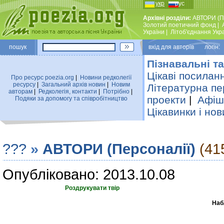
укр
рус
Архівні розділи:
АВТОРИ (П
Золотий поетичний фонд
|
України
|
Лiтоб'єднання Укр
пошук
вхiд для авторiв логін:
Пізнавальні та
Цікаві посилан
Про ресурс poezia.org
|
Новини редколегiї
ресурсу
|
Загальний архiв новин
|
Новим
Літературна пе
авторам
|
Редколегiя, контакти
|
Потрiбно
|
проекти
|
Афіша
Подяки за допомогу та співробітництво
Цікавинки і нов
???
»
АВТОРИ (Персоналії)
(41
Опубліковано: 2013.10.08
Роздрукувати твір
Наб