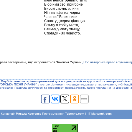
Мені неповторним стати?
В обійми свої пригорне
Високі стрункі ялини
Ніч, як яфинка, чорна
Чарівної Верховини.
Сонату джерел цілющих
Візьму я собі у місто,
Взимку, у люту хвищу,
Спогади - як монисто.
права застережені, твір охороняється Законом України
„Про авторське право і суміжні п
Опублiкованi матерiали призначенi для популяризацiї жанру поезiї та авторської пiснi.
ТОРСЬКА ПIСНЯ УКРАЇНИ” з метою рiзноманiтних видiв подальшого тиражування, публiкацiй
атерiалiв. Правила ввiчливостi та коректностi передбачають також посилання на джерело, з
Концепцiя
Микола Кротенко
Програмування
Tebenko.com
| IT
Martynuk.com