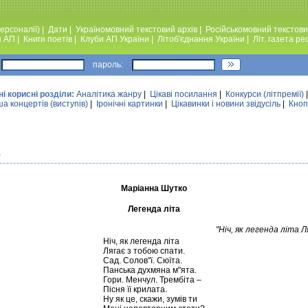
ерсоналії)
|
Дати
|
Україномовний текстовий архiв
|
Російськомовний текстови
я АП
|
Книги поетiв
|
Клуби АП України
|
Лiтоб'єднання України
|
Лiт. газета ре
пароль:
ні корисні розділи:
Аналiтика жанру
|
Цікаві посилання
|
Конкурси (лiтпремiї)
а концертів (виступів)
|
Iронiчнi картинки
|
Цікавинки і новини звідусіль
|
Кноп
)
Маріанна Шутко
Легенда літа
"Ніч, як легенда літа 
Ніч, як легенда літа
Лягає з тобою спати.
Сад. Солов"ї. Сюїта.
Панська духмяна м"ята.
Гори. Менчул. Трембіта –
Пісня її крилата.
Ну як це, скажи, зумів ти