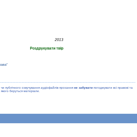
2013
Роздрукувати твір
рава”
 чи публiчного озвучування аудiофайлiв прохання
не забувати
погоджувати всi правовi та
 якого беруться матерiали.