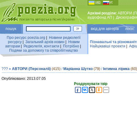
укр
рус
Архівні розділи:
АВТОРИ (П
аудiофонд АП
|
Дискографi
пошук
вхiд для авторiв логін:
Про ресурс poezia.org
|
Новини редколегiї
ресурсу
|
Загальний архiв новин
|
Новим
Пізнавальні та різноманіт
авторам
|
Редколегiя, контакти
|
Потрiбно
|
Найцiкавiшi проекти
|
Афіш
Подяки за допомогу та співробітництво
???
»
АВТОРИ (Персоналії)
(415)
/
Маріанна Шутко
(79)
/
Інтимна лірика
(60
Опубліковано: 2013.07.05
Роздрукувати твір