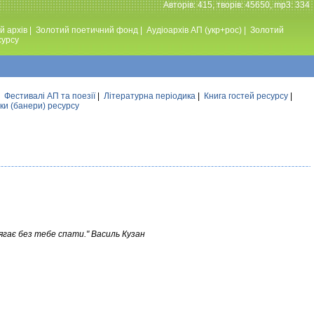
Авторiв: 415, творiв: 45650, mp3: 334
й архів
|
Золотий поетичний фонд
|
Аудiоархiв АП (укр+рос)
|
Золотий
сурсу
|
Фестивалi АП та поезiї
|
Літературна періодика
|
Книга гостей ресурсу
|
ки (банери) ресурсу
Лягає без тебе спати." Василь Кузан