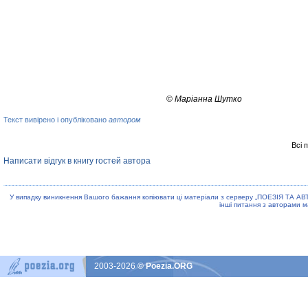
©
Маріанна Шутко
Текст вивірено і опубліковано
автором
Всі 
Написати відгук в книгу гостей автора
У випадку виникнення Вашого бажання копiювати цi матерiали з серверу „ПОЕЗIЯ ТА АВ
iншi питання з авторами м
2003-2026
© Poezia.ORG