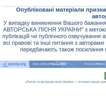
Опублiкованi матерiали признач
авто
У випадку виникнення Вашого бажання 
АВТОРСЬКА ПIСНЯ УКРАЇНИ” з метою р
публiкацiй чи публiчного озвучування 
всi правовi та iншi питання з авторами
передбачають також посилання н
2003-2026
© Poezia.ORG
Концепцiя
Микола 
«Поезія та авторська пісня України» — Інтернет-ресурс для