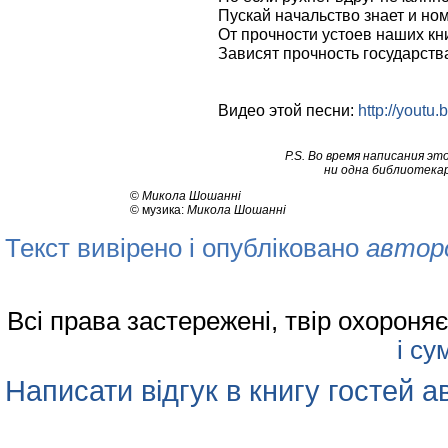
Пускай начальство знает и но
От прочности устоев наших к
Зависят прочность государства
Видео этой песни:
http://youtu
P.S. Во время написания э
ни одна библиотекар
©
Микола Шошанні
© музика:
Микола Шошанні
Текст вивірено і опубліковано
автор
Всі права застережені, твір охорон
і су
Написати відгук в книгу гостей а