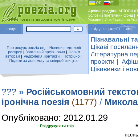
укр
рус
Архівні розділи:
АВТОРИ (П
Золотий поетичний фонд
|
України
|
Лiтоб'єднання Укр
пошук
вхiд для авторiв логін:
Пізнавальні та
Цікаві посилан
Про ресурс poezia.org
|
Новини редколегiї
ресурсу
|
Загальний архiв новин
|
Новим
Літературна пе
авторам
|
Редколегiя, контакти
|
Потрiбно
|
проекти
|
Афіша
Подяки за допомогу та співробітництво
Цікавинки і нов
???
»
Російськомовний тексто
іронічна поезія
(1177)
/
Микола
Опубліковано: 2012.01.29
Роздрукувати твір
М
ПЕСНЬ