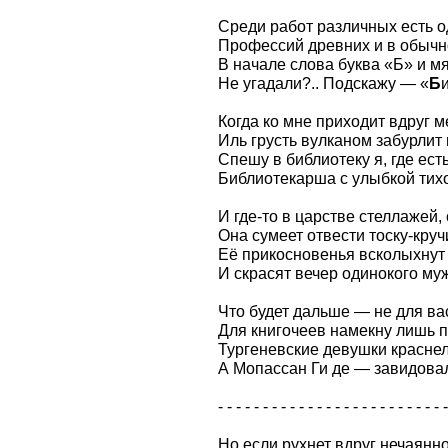
Среди работ различных есть о
Профессий древних и в обычн
В начале слова буква «Б» и м
Не угадали?.. Подскажу — «
Б
Когда ко мне приходит вдруг м
Иль грусть вулканом забурлит
Спешу в библиотеку я, где ес
Библиотекарша с улыбкой тих
И где-то в царстве стеллажей,
Она сумеет отвести тоску-круч
Её прикосновенья всколыхнут
И скрасят вечер одинокого му
Что будет дальше — не для ва
Для книгочеев намекну лишь п
Тургеневские девушки краснел
А Мопассан Ги де — завидов
- - - - - - - - - - - - - - - - - - - - - - - - - -
Но если рухнет вдруг нечаянн