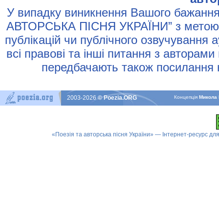
У випадку виникнення Вашого бажання 
АВТОРСЬКА ПIСНЯ УКРАЇНИ” з метою р
публiкацiй чи публiчного озвучування 
всi правовi та iншi питання з авторами
передбачають також посилання н
2003-2026
© Poezia.ORG
Концепцiя
Микола 
«Поезія та авторська пісня України» — Інтернет-ресурс для