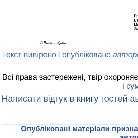
П
Ба
Мо
З
©
Василь Кузан
Текст вивірено і опубліковано
автор
Всі права застережені, твір охорон
і су
Написати відгук в книгу гостей а
Опублiкованi матерiали признач
авто