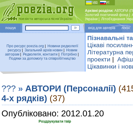
укр
рус
Архівні розділи:
АВТОРИ (П
Золотий поетичний фонд
|
України
|
Лiтоб'єднання Укр
пошук
вхiд для авторiв логін:
Пізнавальні та
Цікаві посилан
Про ресурс poezia.org
|
Новини редколегiї
ресурсу
|
Загальний архiв новин
|
Новим
Літературна пе
авторам
|
Редколегiя, контакти
|
Потрiбно
|
проекти
|
Афіша
Подяки за допомогу та співробітництво
Цікавинки і нов
???
»
АВТОРИ (Персоналії)
(41
4-х рядків)
(37)
Опубліковано: 2012.01.20
Роздрукувати твір