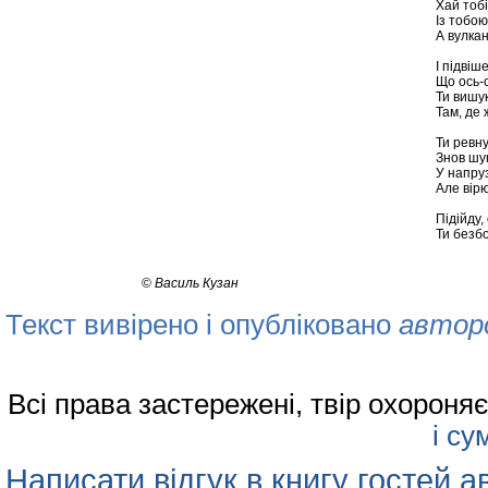
Хай тоб
Із тобою
А вулкан
І підвіш
Що ось-о
Ти вишук
Там, де 
Ти ревну
Знов шу
У напруз
Але вірю
Підійду
Ти безб
©
Василь Кузан
Текст вивірено і опубліковано
автор
Всі права застережені, твір охорон
і су
Написати відгук в книгу гостей а