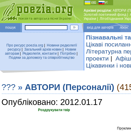
укр
рус
Архівні розділи:
АВТОРИ (П
Золотий поетичний фонд
|
України
|
Лiтоб'єднання Укр
пошук
вхiд для авторiв логін:
Пізнавальні та
Цікаві посилан
Про ресурс poezia.org
|
Новини редколегiї
ресурсу
|
Загальний архiв новин
|
Новим
Літературна пе
авторам
|
Редколегiя, контакти
|
Потрiбно
|
проекти
|
Афіша
Подяки за допомогу та співробітництво
Цікавинки і нов
???
»
АВТОРИ (Персоналії)
(41
Опубліковано: 2012.01.17
Роздрукувати твір
Проклин