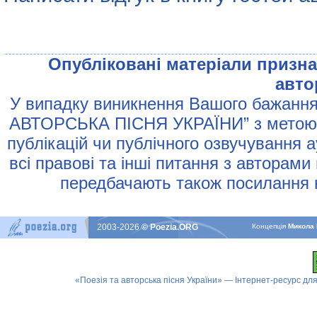
Опублiкованi матерiали признач
авто
У випадку виникнення Вашого бажання 
АВТОРСЬКА ПIСНЯ УКРАЇНИ” з метою р
публiкацiй чи публiчного озвучування 
всi правовi та iншi питання з авторами
передбачають також посилання н
2003-2026
© Poezia.ORG
Концепцiя
Микола 
«Поезія та авторська пісня України» — Інтернет-ресурс для