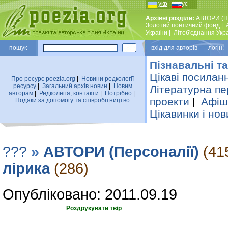
укр
рус
Архівні розділи:
АВТОРИ (П
Золотий поетичний фонд
|
України
|
Лiтоб'єднання Укр
пошук
вхiд для авторiв логін:
Пізнавальні та
Цікаві посилан
Про ресурс poezia.org
|
Новини редколегiї
ресурсу
|
Загальний архiв новин
|
Новим
Літературна пе
авторам
|
Редколегiя, контакти
|
Потрiбно
|
проекти
|
Афіша
Подяки за допомогу та співробітництво
Цікавинки і нов
???
»
АВТОРИ (Персоналії)
(41
лірика
(286)
Опубліковано: 2011.09.19
Роздрукувати твір