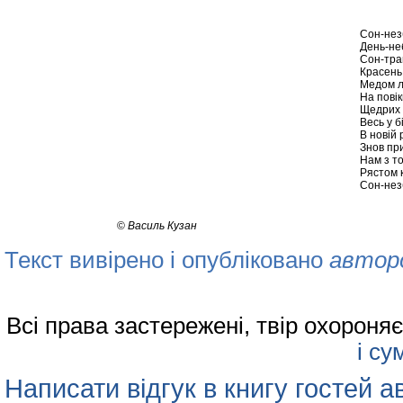
Сон-незб
День-не
Сон-трав
Красень 
Медом л
На повік
Щедрих в
Весь у б
В новій р
Знов пр
Нам з т
Рястом 
Сон-незб
©
Василь Кузан
Текст вивірено і опубліковано
автор
Всі права застережені, твір охорон
і су
Написати відгук в книгу гостей а