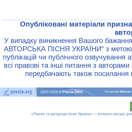
Опублiкованi матерiали признач
авто
У випадку виникнення Вашого бажання 
АВТОРСЬКА ПIСНЯ УКРАЇНИ” з метою р
публiкацiй чи публiчного озвучування 
всi правовi та iншi питання з авторами
передбачають також посилання н
2003-2026
© Poezia.ORG
Концепцiя
Микола 
«Поезія та авторська пісня України» — Інтернет-ресурс для