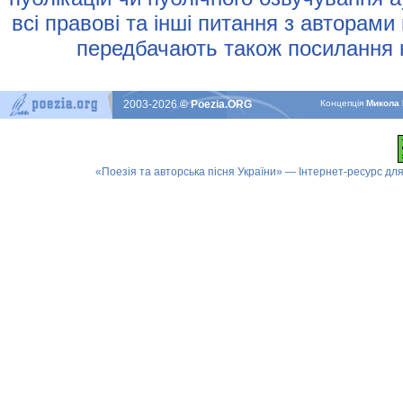
всi правовi та iншi питання з авторами
передбачають також посилання н
2003-2026
© Poezia.ORG
Концепцiя
Микола 
«Поезія та авторська пісня України» — Інтернет-ресурс для