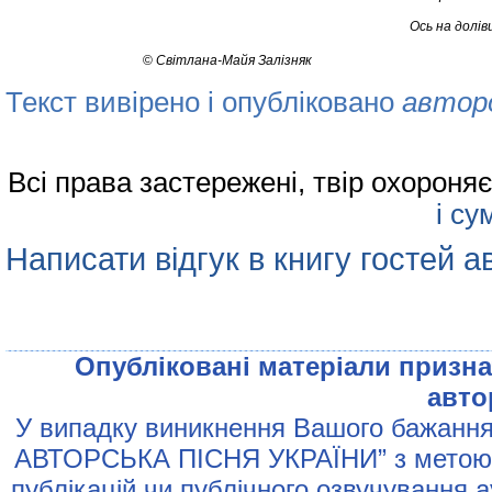
Я т
Ось на долів
©
Свiтлана-Майя Залiзняк
Текст вивірено і опубліковано
автор
Всі права застережені, твір охорон
і су
Написати відгук в книгу гостей а
Опублiкованi матерiали признач
авто
У випадку виникнення Вашого бажання 
АВТОРСЬКА ПIСНЯ УКРАЇНИ” з метою р
публiкацiй чи публiчного озвучування 