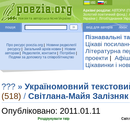
укр
рус
Архівні розділи:
АВТОРИ (П
Золотий поетичний фонд
|
України
|
Лiтоб'єднання Укр
пошук
вхiд для авторiв логін:
Пізнавальні та
Цікаві посилан
Про ресурс poezia.org
|
Новини редколегiї
ресурсу
|
Загальний архiв новин
|
Новим
Літературна пе
авторам
|
Редколегiя, контакти
|
Потрiбно
|
проекти
|
Афіша
Подяки за допомогу та співробітництво
Цікавинки і нов
???
»
Україномовний текстови
(518)
/
Свiтлана-Майя Залiзняк
Опубліковано: 2011.01.11
Роздрукувати твір
Свiт