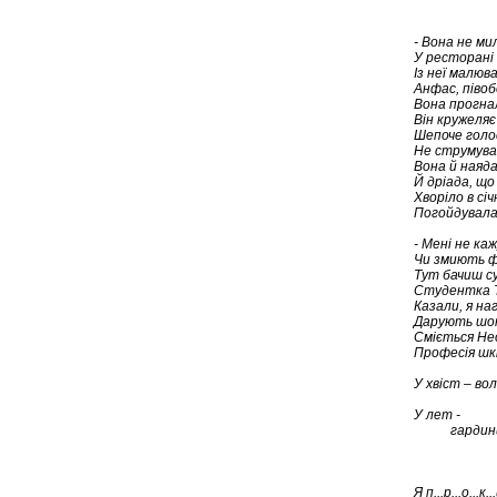
- Вона не мил
У ресторані 
Із неї малюва
Анфас, півоб
Вона прогнал
Він кружеляє 
Шепоче голо
Не струмував
Вона й наяда
Й дріада, що 
Хворіло в січ
Погойдувала 
- Мені не ка
Чи змиють ф
Тут бачиш су
Студентка Т
Казали, я наг
Дарують шоко
Сміється Нео
Професія шкі
У хвіст – вол
Поваго
У лет -
гардини
пензл
моль
Я п...р...о...к...