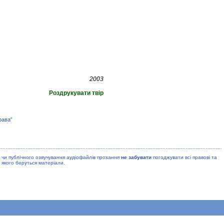
2003
Роздрукувати твір
рава”
 чи публiчного озвучування аудiофайлiв прохання
не забувати
погоджувати всi правовi та
 якого беруться матерiали.