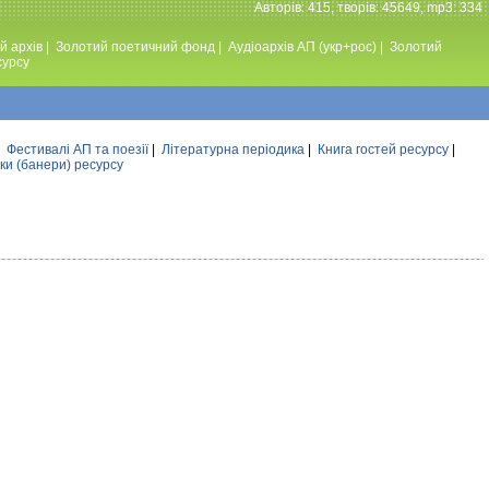
Авторiв: 415, творiв: 45649, mp3: 334
й архів
|
Золотий поетичний фонд
|
Аудiоархiв АП (укр+рос)
|
Золотий
сурсу
|
Фестивалi АП та поезiї
|
Літературна періодика
|
Книга гостей ресурсу
|
ки (банери) ресурсу