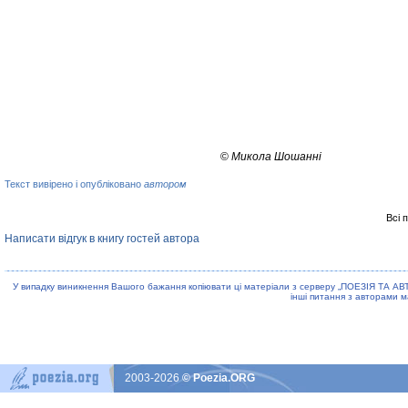
©
Микола Шошанні
Текст вивірено і опубліковано
автором
Всі 
Написати відгук в книгу гостей автора
У випадку виникнення Вашого бажання копiювати цi матерiали з серверу „ПОЕЗIЯ ТА АВ
iншi питання з авторами м
2003-2026
© Poezia.ORG