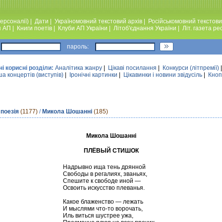
ерсоналії)
|
Дати
|
Україномовний текстовий архiв
|
Російськомовний текстови
я АП
|
Книги поетiв
|
Клуби АП України
|
Лiтоб'єднання України
|
Лiт. газета ре
пароль:
ні корисні розділи:
Аналiтика жанру
|
Цікаві посилання
|
Конкурси (лiтпремiї)
а концертів (виступів)
|
Iронiчнi картинки
|
Цікавинки і новини звідусіль
|
Кноп
 поезія
(1177)
/
Микола Шошанні
(185)
Микола Шошанні
ПЛЁВЫЙ СТИШОК
Надрывно ища тень дрянной
Свободы в регалиях, званьях,
Спешите к свободе иной —
Освоить искусство плеванья.
Какое блаженство — лежать
И мыслями что-то ворочать,
Иль виться шустрее ужа,