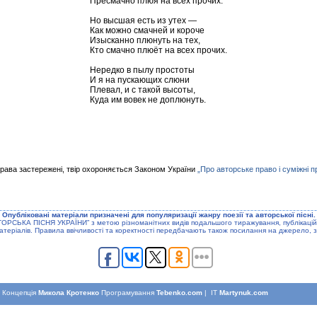
Пресмачно плюя на всех прочих.
Но высшая есть из утех —
Как можно смачней и короче
Изысканно плюнуть на тех,
Кто смачно плюёт на всех прочих.
Нередко в пылу простоты
И я на пускающих слюни
Плевал, и с такой высоты,
Куда им вовек не доплюнуть.
права застережені, твір охороняється Законом України
„Про авторське право і суміжні п
Опублiкованi матерiали призначенi для популяризацiї жанру поезiї та авторської пiснi.
ТОРСЬКА ПIСНЯ УКРАЇНИ” з метою рiзноманiтних видiв подальшого тиражування, публiкацiй
атерiалiв. Правила ввiчливостi та коректностi передбачають також посилання на джерело, з
Концепцiя
Микола Кротенко
Програмування
Tebenko.com
| IT
Martynuk.com