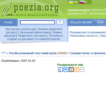
укр
рус
Архівні розділи:
АВТОРИ (П
аудiофонд АП
|
Дискографi
пошук
вхiд для авторiв логін:
Про ресурс poezia.org
|
Новини редколегiї
ресурсу
|
Загальний архiв новин
|
Новим
Пізнавальні та різноманіт
авторам
|
Редколегiя, контакти
|
Потрiбно
|
Найцiкавiшi проекти
|
Афіш
Подяки за допомогу та співробітництво
???
»
Російськомовний текстовий архів
(28880)
/
Гумористична та іронічна
Опубліковано: 2007.01.02
Роздрукувати твір