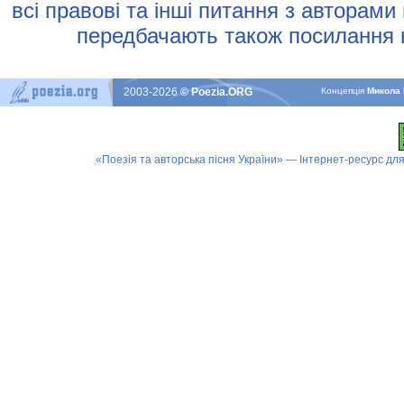
всi правовi та iншi питання з авторами
передбачають також посилання н
2003-2026
© Poezia.ORG
Концепцiя
Микола 
«Поезія та авторська пісня України» — Інтернет-ресурс для