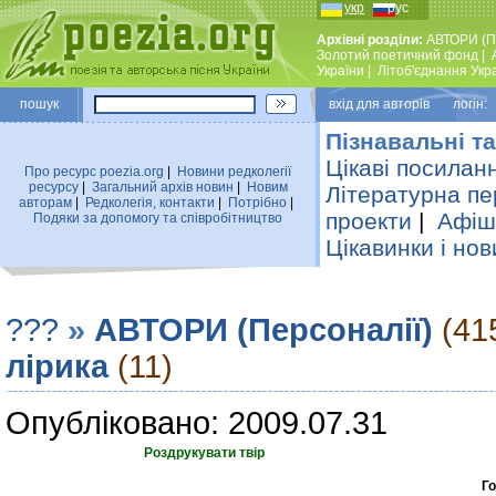
укр
рус
Архівні розділи:
АВТОРИ (П
Золотий поетичний фонд
|
України
|
Лiтоб'єднання Укр
пошук
вхiд для авторiв логін:
Пізнавальні та
Цікаві посилан
Про ресурс poezia.org
|
Новини редколегiї
ресурсу
|
Загальний архiв новин
|
Новим
Літературна пе
авторам
|
Редколегiя, контакти
|
Потрiбно
|
проекти
|
Афіша
Подяки за допомогу та співробітництво
Цікавинки і нов
???
»
АВТОРИ (Персоналії)
(41
лірика
(11)
Опубліковано: 2009.07.31
Роздрукувати твір
Го