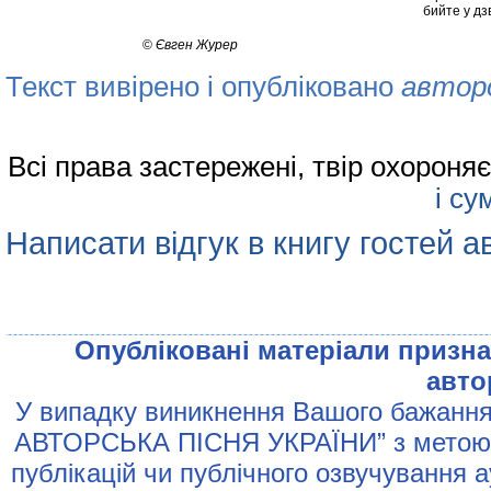
бийте у дз
©
Євген Журер
Текст вивірено і опубліковано
автор
Всі права застережені, твір охорон
і су
Написати відгук в книгу гостей а
Опублiкованi матерiали признач
авто
У випадку виникнення Вашого бажання 
АВТОРСЬКА ПIСНЯ УКРАЇНИ” з метою р
публiкацiй чи публiчного озвучування 