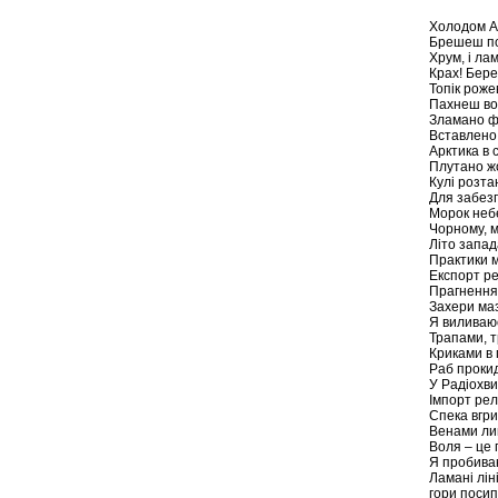
Холодом Ар
Брешеш по 
Хрум, і ла
Крах! Бере
Топік рожев
Пахнеш во
Зламано ф
Вставлено 
Арктика в 
Плутано жо
Кулі розта
Для забез
Морок небе
Чорному, 
Літо запад
Практики м
Експорт ре
Прагнення 
Захери ма
Я виливаюс
Трапами, т
Криками в 
Раб прокид
У Радіохви
Імпорт релі
Спека вгр
Венами ли
Воля – це 
Я пробиваю
Ламані ліні
гори посип