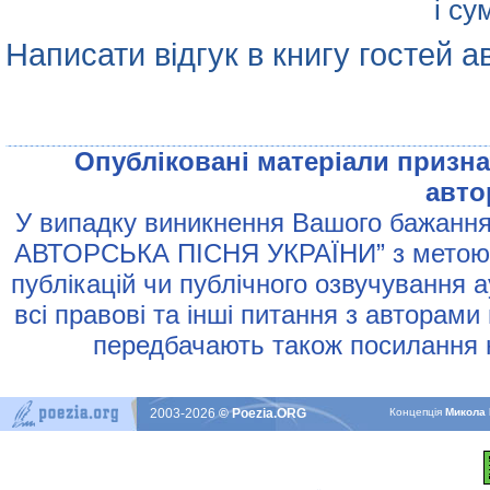
і су
Написати відгук в книгу гостей а
Опублiкованi матерiали признач
авто
У випадку виникнення Вашого бажання 
АВТОРСЬКА ПIСНЯ УКРАЇНИ” з метою р
публiкацiй чи публiчного озвучування 
всi правовi та iншi питання з авторами
передбачають також посилання н
2003-2026
© Poezia.ORG
Концепцiя
Микола 