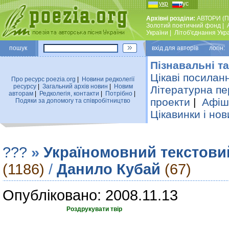
укр
рус
Архівні розділи:
АВТОРИ (П
Золотий поетичний фонд
|
України
|
Лiтоб'єднання Укр
пошук
вхiд для авторiв логін:
Пізнавальні та
Цікаві посилан
Про ресурс poezia.org
|
Новини редколегiї
ресурсу
|
Загальний архiв новин
|
Новим
Літературна пе
авторам
|
Редколегiя, контакти
|
Потрiбно
|
проекти
|
Афіша
Подяки за допомогу та співробітництво
Цікавинки і нов
???
»
Україномовний текстови
(1186)
/
Данило Кубай
(67)
Опубліковано: 2008.11.13
Роздрукувати твір