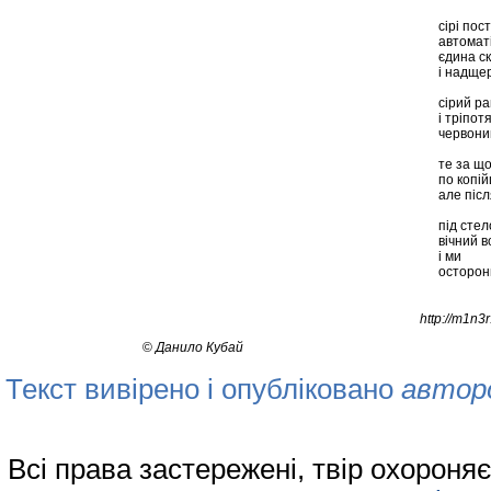
сірі пост
автоматі
єдина с
і надще
сірий ра
і тріпот
червони
те за щ
по копій
але післ
під сте
вічний в
і ми
осторон
http://m1n3
©
Данило Кубай
Текст вивірено і опубліковано
автор
Всі права застережені, твір охорон