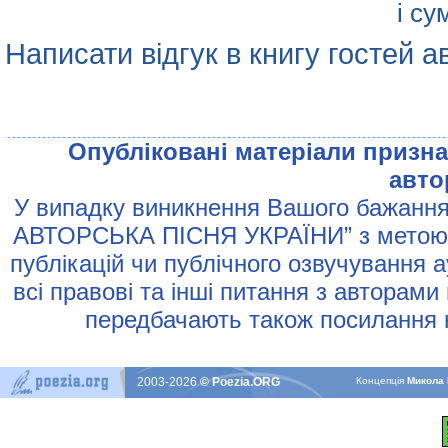
і су
Написати відгук в книгу гостей а
Опублiкованi матерiали признач
авто
У випадку виникнення Вашого бажання 
АВТОРСЬКА ПIСНЯ УКРАЇНИ” з метою р
публiкацiй чи публiчного озвучування 
всi правовi та iншi питання з авторами
передбачають також посилання н
2003-2026
© Poezia.ORG
Концепцiя
Микола 