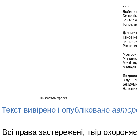
* * *
Люблю т
Бо поті
Так м’я
І спрагл
Для мен
І знов н
Ти лезо
Розсипл
Мов сон 
Манлива 
Мені по
Мелодії 
Як диха
З душі 
Бездумн
На юних
©
Василь Кузан
Текст вивірено і опубліковано
автор
Всі права застережені, твір охорон