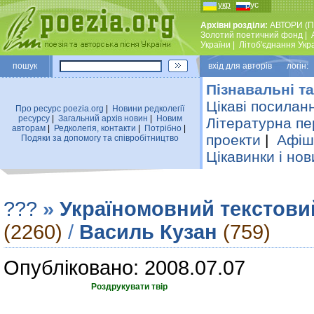
укр
рус
Архівні розділи:
АВТОРИ (П
Золотий поетичний фонд
|
України
|
Лiтоб'єднання Укр
пошук
вхiд для авторiв логін:
Пізнавальні та
Цікаві посилан
Про ресурс poezia.org
|
Новини редколегiї
ресурсу
|
Загальний архiв новин
|
Новим
Літературна пе
авторам
|
Редколегiя, контакти
|
Потрiбно
|
проекти
|
Афіша
Подяки за допомогу та співробітництво
Цікавинки і нов
???
»
Україномовний текстови
(2260)
/
Василь Кузан
(759)
Опубліковано: 2008.07.07
Роздрукувати твір