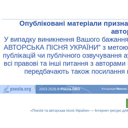
Опублiкованi матерiали признач
авто
У випадку виникнення Вашого бажання 
АВТОРСЬКА ПIСНЯ УКРАЇНИ” з метою р
публiкацiй чи публiчного озвучування 
всi правовi та iншi питання з авторами
передбачають також посилання н
2003-2026
© Poezia.ORG
Концепцiя
Микола 
«Поезія та авторська пісня України» — Інтернет-ресурс для