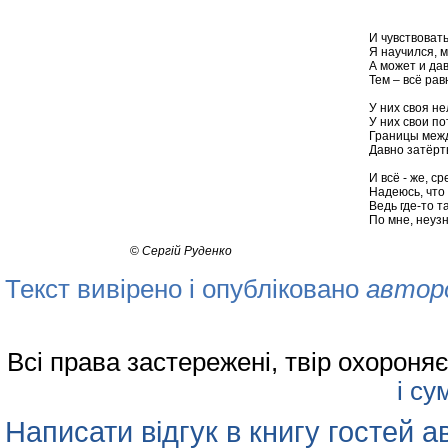
И чувствовать
Я научился, м
А может и да
Тем – всё рав
У них своя не
У них свои по
Границы межд
Давно затёрт
И всё - же, с
Надеюсь, что
Ведь где-то т
По мне, неузн
©
Сергiй Руденко
Текст вивірено і опубліковано
автор
Всі права застережені, твір охорон
і су
Написати відгук в книгу гостей а