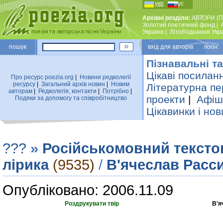
укр
рус
Архівні розділи:
АВТОРИ (П
Золотий поетичний фонд
|
України
|
Лiтоб'єднання Укр
пошук
вхiд для авторiв логін:
Пізнавальні та
Цікаві посилан
Про ресурс poezia.org
|
Новини редколегiї
ресурсу
|
Загальний архiв новин
|
Новим
Літературна пе
авторам
|
Редколегiя, контакти
|
Потрiбно
|
проекти
|
Афіша
Подяки за допомогу та співробітництво
Цікавинки і нов
???
»
Російськомовний тексто
лірика
(9535)
/
В'ячеслав Расс
Опубліковано: 2006.11.09
Роздрукувати твір
В'я