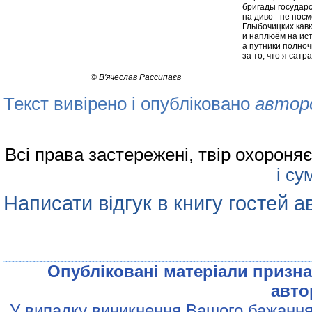
бригады государ
на диво - не пос
Глыбочицких кавк
и наплюём на ист
а путники полноч
за то, что я сат
©
В'ячеслав Рассипаєв
Текст вивірено і опубліковано
автор
Всі права застережені, твір охорон
і су
Написати відгук в книгу гостей а
Опублiкованi матерiали признач
авто
У випадку виникнення Вашого бажання 