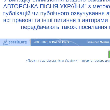
АВТОРСЬКА ПIСНЯ УКРАЇНИ” з метою р
публiкацiй чи публiчного озвучування 
всi правовi та iншi питання з авторами
передбачають також посилання н
2003-2026
© Poezia.ORG
Концепцiя
Микола 
«Поезія та авторська пісня України» — Інтернет-ресурс для