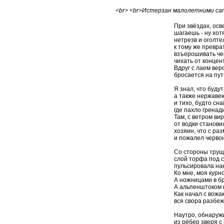
<br> <br>Истерзан малолетними са
При звёздах, ос
шагаешь - ну хот
нетрезв и оголт
к тому же превра
взъерошивать че
чихать от концен
Вдруг с лаем ве
бросается на пут
Я знал, что будут
а также нержаве
и тихо, будто сн
где пахло гренад
Там, с ветром ви
от водки станов
хозяин, что с ра
и пожалел черво
Со стороны трущ
слой торфа под 
пульсировала нак
Ко мне, моя курн
А ножницами в бр
А альпенштоком в
Как начал с вожа
вся свора разбеж
Наутро, обнаруж
из рёбер зверя с